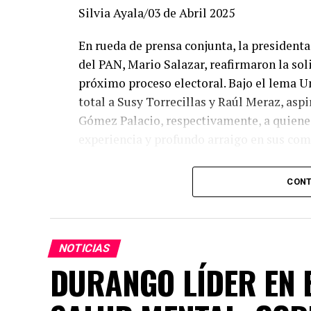
Silvia Ayala/03 de Abril 2025
En rueda de prensa conjunta, la presidenta 
del PAN, Mario Salazar, reafirmaron la so
próximo proceso electoral. Bajo el lema U
total a Susy Torrecillas y Raúl Meraz, asp
Gómez Palacio, respectivamente, a quienes
experiencia y profundo arraigo en sus co
Dany Soto aseguró que la alianza entre PR
CONT
los mejores perfiles para enfrentar el ret
entregado. Hemos construido un equipo bas
la capacidad de gobernar bien. Cada posic
seguros de que vamos con las y los mejore
NOTICIAS
común demuestra la convicción de ofrecer 
DURANGO LÍDER EN E
hombres de trayectoria probada, leales y