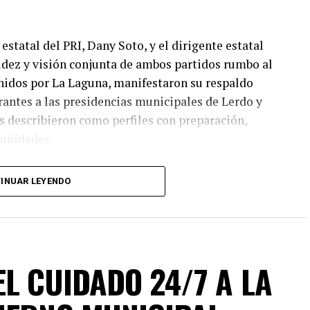
estatal del PRI, Dany Soto, y el dirigente estatal
lidez y visión conjunta de ambos partidos rumbo al
nidos por La Laguna, manifestaron su respaldo
irantes a las presidencias municipales de Lerdo y
 describieron como perfiles con preparación,
munidades.
I y PAN no responde a cuotas, sino a la búsqueda de
INUAR LEYENDO
o electoral. “No hay un solo municipio negociado ni
ado en el mérito, la cercanía con la ciudadanía y
ión fue revisada con responsabilidad. Hoy estamos
s”, enfatizó, además agregó que este esfuerzo
gobiernos confiables, integrados por mujeres y
L CUIDADO 24/7 A LA
 comprometidos con su comunidad.