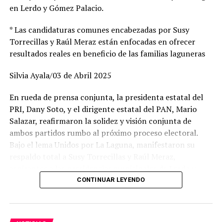
en Lerdo y Gómez Palacio.
* Las candidaturas comunes encabezadas por Susy
Torrecillas y Raúl Meraz están enfocadas en ofrecer
resultados reales en beneficio de las familias laguneras
Silvia Ayala/03 de Abril 2025
En rueda de prensa conjunta, la presidenta estatal del
PRI, Dany Soto, y el dirigente estatal del PAN, Mario
Salazar, reafirmaron la solidez y visión conjunta de
ambos partidos rumbo al próximo proceso electoral.
Bajo el lema Unidos por La Laguna, manifestaron su
respaldo total a Susy Torrecillas y Raúl Meraz,
aspirantes a las presidencias municipales de Lerdo y
Gómez Palacio, respectivamente, a quienes describieron
CONTINUAR LEYENDO
como perfiles con preparación, experiencia y profundo
arraigo en sus comunidades.