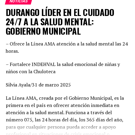
NOTICIAS
Dany Soto aseguró que la alianza entre PRI y PAN no
DURANGO LÍDER EN EL CUIDADO
responde a cuotas, sino a la búsqueda de los mejores
perfiles para enfrentar el reto electoral. “No hay un solo
24/7 A LA SALUD MENTAL:
municipio negociado ni entregado. Hemos construido un
GOBIERNO MUNICIPAL
equipo basado en el mérito, la cercanía con la
ciudadanía y la capacidad de gobernar bien. Cada
– Ofrece la Línea AMA atención a la salud mental las 24
posición fue revisada con responsabilidad. Hoy estamos
horas.
seguros de que vamos con las y los mejores”, enfatizó,
además agregó que este esfuerzo común demuestra la
– Fortalece INDEHVAL la salud emocional de niñas y
convicción de ofrecer gobiernos confiables, integrados
niños con la Chuloteca
por mujeres y hombres de trayectoria probada, leales y
comprometidos con su comunidad.
Silvia Ayala/31 de marzo 2025
Por su parte, Mario Salazar destacó el trabajo técnico y
La Línea AMA, creada por el Gobierno Municipal, es la
jurídico que permitió solventar las observaciones del
primera en el país en ofrecer atención inmediata en
Instituto Electoral para garantizar la validez del
atención a la salud mental. Funciona a través del
registro de las candidaturas comunes. “Estamos listos
número 075, las 24 horas del día, los 365 días del año,
para arrancar. Tenemos una fórmula fuerte, con perfiles
para que cualquier persona pueda acceder a apoyo
honestos y profesionales que sabrán gobernar bien. Lo
profesional en situaciones de crisis emocional o