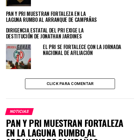
señaló que la prioridad es ofrecer acompañamiento
PAN Y PRI MUESTRAN FORTALEZA EN LA
desde el primer momento. “Nos interesa saber cómo se
LAGUNA RUMBO AL ARRANQUE DE CAMPAÑAS
sienten y cómo podemos ayudar para brindar
contención oportuna”, expresó.
DIRIGENCIA ESTATAL DEL PRI EXIGE LA
DESTITUCIÓN DE JONATHAN JARDINES
TOPICS RELACIONADOS:
EL PRI SE FORTALECE CON LA JORNADA
PRINCIPAL
NACIONAL DE AFILIACIÓN
UP NEXT
PAN Y PRI MUESTRAN FORTALEZA EN LA LAGUNA RUMBO
AL ARRANQUE DE CAMPAÑAS
NO DEJES DE VER
CLICK PARA COMENTAR
DIRIGENCIA ESTATAL DEL PRI EXIGE LA DESTITUCIÓN DE
JONATHAN JARDINES
NOTICIAS
PAN Y PRI MUESTRAN FORTALEZA
EN LA LAGUNA RUMBO AL