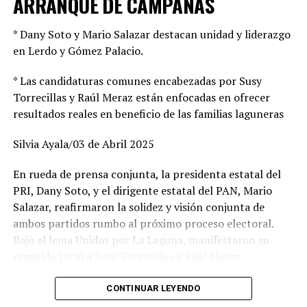
ARRANQUE DE CAMPAÑAS
* Dany Soto y Mario Salazar destacan unidad y liderazgo
en Lerdo y Gómez Palacio.
* Las candidaturas comunes encabezadas por Susy
Torrecillas y Raúl Meraz están enfocadas en ofrecer
resultados reales en beneficio de las familias laguneras
Silvia Ayala/03 de Abril 2025
En rueda de prensa conjunta, la presidenta estatal del
PRI, Dany Soto, y el dirigente estatal del PAN, Mario
Salazar, reafirmaron la solidez y visión conjunta de
ambos partidos rumbo al próximo proceso electoral.
Bajo el lema Unidos por La Laguna, manifestaron su
respaldo total a Susy Torrecillas y Raúl Meraz,
aspirantes a las presidencias municipales de Lerdo y
Gómez Palacio, respectivamente, a quienes describieron
CONTINUAR LEYENDO
como perfiles con preparación, experiencia y profundo