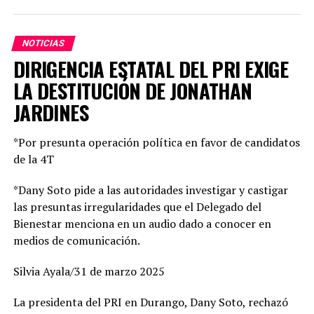
arraigo en sus comunidades.
NOTICIAS
Dany Soto aseguró que la alianza entre PRI y PAN no
DIRIGENCIA ESTATAL DEL PRI EXIGE
responde a cuotas, sino a la búsqueda de los mejores
perfiles para enfrentar el reto electoral. “No hay un solo
LA DESTITUCIÓN DE JONATHAN
municipio negociado ni entregado. Hemos construido un
JARDINES
equipo basado en el mérito, la cercanía con la
ciudadanía y la capacidad de gobernar bien. Cada
*Por presunta operación política en favor de candidatos
posición fue revisada con responsabilidad. Hoy estamos
de la 4T
seguros de que vamos con las y los mejores”, enfatizó,
además agregó que este esfuerzo común demuestra la
*Dany Soto pide a las autoridades investigar y castigar
convicción de ofrecer gobiernos confiables, integrados
las presuntas irregularidades que el Delegado del
por mujeres y hombres de trayectoria probada, leales y
Bienestar menciona en un audio dado a conocer en
comprometidos con su comunidad.
medios de comunicación.
Por su parte, Mario Salazar destacó el trabajo técnico y
Silvia Ayala/31 de marzo 2025
jurídico que permitió solventar las observaciones del
Instituto Electoral para garantizar la validez del
La presidenta del PRI en Durango, Dany Soto, rechazó
registro de las candidaturas comunes. “Estamos listos