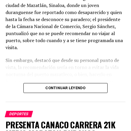
ciudad de Mazatlán, Sinaloa, donde un joven
duranguense fue reportado como desaparecido y quien
hasta la fecha se desconoce su paradero; el presidente
de la Cámara Nacional de Comercio, Sergio Sánchez,
puntualizó que no se puede recomendar no viajar al
puerto, sobre todo cuando y a se tiene programada una
visita.
Sin embargo, destacó que desde su personal punto de
vista, la recomendación sería en torno a evitar la vida
nocturna del puerto mazatleco, o bien, hacerlo en
lugares muy seguros o en centros nocturnos que se
ubiquen dentro del propio hotel donde se tiene el
CONTINUAR LEYENDO
hospedaje.
«En Durango tenemos lugares muy bonitos para
DEPORTES
conocer, y tenemos un nivel de seguridad muy
PRESENTA CANACO CARRERA 21K
aceptable, también podemos quedarnos en nuestro
Estado, visitar municipios, conocer nuestro entorno»,