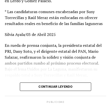
en Lerdo y Gómez Palacio.
* Las candidaturas comunes encabezadas por Susy
Torrecillas y Raúl Meraz están enfocadas en ofrecer
resultados reales en beneficio de las familias laguneras
Silvia Ayala/03 de Abril 2025
En rueda de prensa conjunta, la presidenta estatal del
PRI, Dany Soto, y el dirigente estatal del PAN, Mario
Salazar, reafirmaron la solidez y visión conjunta de
ambos partidos rumbo al próximo proceso electoral.
Bajo el lema Unidos por La Laguna, manifestaron su
respaldo total a Susy Torrecillas y Raúl Meraz,
aspirantes a las presidencias municipales de Lerdo y
Gómez Palacio, respectivamente, a quienes describieron
CONTINUAR LEYENDO
como perfiles con preparación, experiencia y profundo
arraigo en sus comunidades.
PUBLICIDAD
Dany Soto aseguró que la alianza entre PRI y PAN no