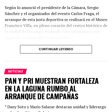
Según lo anunció el presidente de la Cámara, Sergio
Sánchez y el organizador del evento Carlos Fraga, el
arranque de esta justa deportiva se realizará en el Museo
Francisco Villa, en pleno corazón del centro histórico de
la ciudad de Durango, teniendo tres categorías y por
supuesto tendrán diferente circuito.
La invitación a participar en este evento y para ello, se
CONTINUAR LEYENDO
podrán registrar tanto en la cámara (Francisco I
Madero, pasando Aquiles Serdán), pastelería Monchys
Libertad, Ohana Coffee Lab.
NOTICIAS
Destacaron que la inscripción hasta el 31 de octubre,
PAN Y PRI MUESTRAN FORTALEZA
tiene un costo de 350 pesos, pero a partir del 01 de
EN LA LAGUNA RUMBO AL
noviembre sube a 400 pesos, de ahí la invitación a
ARRANQUE DE CAMPAÑAS
registrarse lo antes posible y aprovechar el descuento.
* Dany Soto y Mario Salazar destacan unidad y liderazgo