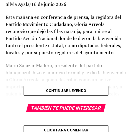
Silvia Ayala/16 de junio 2026
Esta mañana en conferencia de prensa, la regidora del
Partido Movimiento Ciudadano, Gloria Arreola
reconoció que dejó las filas naranja, para unirse al
Partido Acción Nacional donde le dieron la bienvenida
tanto el presidente estatal, como diputados federales,
locales y por supuesto regidores del ayuntamiento.
Mario Salazar Madera, presidente del partido
blanquiazul, hizo el anuncio formal y le dio la bienvenida
a Gloria Arreola, a quien describió como un activo
importante por su trayectoria política y académica y a
CONTINUAR LEYENDO
quien instó para continuar trabajando con los ideales
que la han caracterizado, pero ahora desde las filas
azules.
TAMBIÉN TE PUEDE INTERESAR
Por su parte Gloria Arreola, quien hasta hace unos días
formaba parte de Movimiento Ciudadano (MC), señaló
CLICK PARA COMENTAR