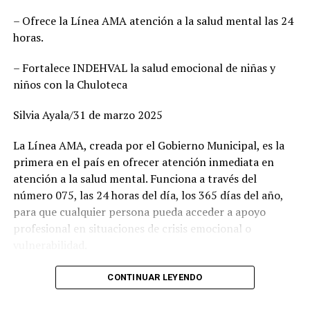
DENUNCIAN “ABUSOS” EN GASTOS DEL ALCALDE DE
ciudadanía y la capacidad de gobernar bien. Cada
PUEBLO NUEVO
– Ofrece la Línea AMA atención a la salud mental las 24
posición fue revisada con responsabilidad. Hoy estamos
horas.
seguros de que vamos con las y los mejores”, enfatizó,
además agregó que este esfuerzo común demuestra la
– Fortalece INDEHVAL la salud emocional de niñas y
convicción de ofrecer gobiernos confiables, integrados
niños con la Chuloteca
por mujeres y hombres de trayectoria probada, leales y
comprometidos con su comunidad.
Silvia Ayala/31 de marzo 2025
Por su parte, Mario Salazar destacó el trabajo técnico y
La Línea AMA, creada por el Gobierno Municipal, es la
jurídico que permitió solventar las observaciones del
primera en el país en ofrecer atención inmediata en
Instituto Electoral para garantizar la validez del
atención a la salud mental. Funciona a través del
registro de las candidaturas comunes. “Estamos listos
número 075, las 24 horas del día, los 365 días del año,
para arrancar. Tenemos una fórmula fuerte, con perfiles
para que cualquier persona pueda acceder a apoyo
honestos y profesionales que sabrán gobernar bien. Lo
profesional en situaciones de crisis emocional o
hicimos en el 2022 junto con Esteban Villegas, y
vulnerabilidad.
volveremos a hacerlo ahora en Lerdo y Gómez Palacio”,
señaló. Asimismo, recordó que esta alianza fue referente
Carlos Valles, jefe del departamento de Atención
CONTINUAR LEYENDO
nacional por su efectividad en frenar el avance de
Telefónica en Crisis del Instituto Municipal para el
Morena y por ofrecer gobiernos cercanos y con visión
Desarrollo Humano y Valores (INDEHVAL), explicó que