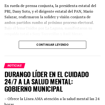
UP NEXT
En rueda de prensa conjunta, la presidenta estatal del
DETENIDO PROBABLE RESPONSABLE DE DESAPARICIÓN DE
PRI, Dany Soto, y el dirigente estatal del PAN, Mario
TAXISTA
Salazar, reafirmaron la solidez y visión conjunta de
NO DEJES DE VER
ambos partidos rumbo al próximo proceso electoral.
PIDE PATY FLORES, POSTURA OFICIAL DEL ESTADO SOBRE
Bajo el lema Unidos por La Laguna, manifestaron su
DETENCION DE OBJETIVO PRIORITARIO
respaldo total a Susy Torrecillas y Raúl Meraz,
aspirantes a las presidencias municipales de Lerdo y
Gómez Palacio, respectivamente, a quienes describieron
CONTINUAR LEYENDO
como perfiles con preparación, experiencia y profundo
arraigo en sus comunidades.
NOTICIAS
Dany Soto aseguró que la alianza entre PRI y PAN no
DURANGO LÍDER EN EL CUIDADO
responde a cuotas, sino a la búsqueda de los mejores
perfiles para enfrentar el reto electoral. “No hay un solo
24/7 A LA SALUD MENTAL:
municipio negociado ni entregado. Hemos construido un
GOBIERNO MUNICIPAL
equipo basado en el mérito, la cercanía con la
ciudadanía y la capacidad de gobernar bien. Cada
– Ofrece la Línea AMA atención a la salud mental las 24
posición fue revisada con responsabilidad. Hoy estamos
horas.