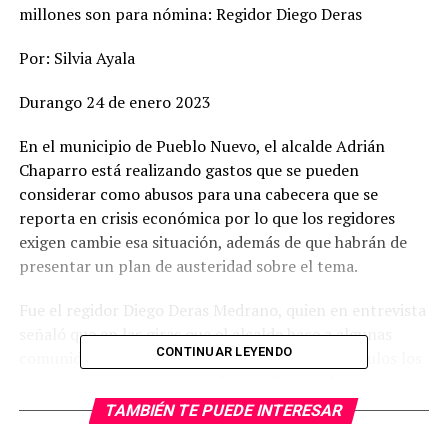
millones son para nómina: Regidor Diego Deras
Por: Silvia Ayala
Durango 24 de enero 2023
En el municipio de Pueblo Nuevo, el alcalde Adrián
Chaparro está realizando gastos que se pueden
considerar como abusos para una cabecera que se
reporta en crisis económica por lo que los regidores
exigen cambie esa situación, además de que habrán de
presentar un plan de austeridad sobre el tema.
Fue el regidor Diego Deras Medrano, quien en entrevista
señaló que en las giras que el alcalde hace a algunas
CONTINUAR LEYENDO
comunidades, son alrededor de seis o siete vehículos los
que se tienen que mover cada ocasión, con los gastos
que esto conlleva.
TAMBIÉN TE PUEDE INTERESAR