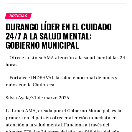
arraigo en sus comunidades.
NOTICIAS
Dany Soto aseguró que la alianza entre PRI y PAN no
DURANGO LÍDER EN EL CUIDADO
responde a cuotas, sino a la búsqueda de los mejores
perfiles para enfrentar el reto electoral. “No hay un solo
24/7 A LA SALUD MENTAL:
municipio negociado ni entregado. Hemos construido un
GOBIERNO MUNICIPAL
equipo basado en el mérito, la cercanía con la
ciudadanía y la capacidad de gobernar bien. Cada
– Ofrece la Línea AMA atención a la salud mental las 24
posición fue revisada con responsabilidad. Hoy estamos
horas.
seguros de que vamos con las y los mejores”, enfatizó,
además agregó que este esfuerzo común demuestra la
– Fortalece INDEHVAL la salud emocional de niñas y
convicción de ofrecer gobiernos confiables, integrados
niños con la Chuloteca
por mujeres y hombres de trayectoria probada, leales y
comprometidos con su comunidad.
Silvia Ayala/31 de marzo 2025
Por su parte, Mario Salazar destacó el trabajo técnico y
La Línea AMA, creada por el Gobierno Municipal, es la
jurídico que permitió solventar las observaciones del
primera en el país en ofrecer atención inmediata en
Instituto Electoral para garantizar la validez del
atención a la salud mental. Funciona a través del
registro de las candidaturas comunes. “Estamos listos
número 075, las 24 horas del día, los 365 días del año,