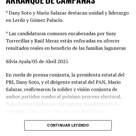
* Dany Soto y Mario Salazar destacan unidad y liderazgo
en Lerdo y Gómez Palacio.
* Las candidaturas comunes encabezadas por Susy
Torrecillas y Raúl Meraz están enfocadas en ofrecer
resultados reales en beneficio de las familias laguneras
Silvia Ayala/03 de Abril 2025
En rueda de prensa conjunta, la presidenta estatal del
PRI, Dany Soto, y el dirigente estatal del PAN, Mario
Salazar, reafirmaron la solidez y visión conjunta de
ambos partidos rumbo al próximo proceso electoral.
Bajo el lema Unidos por La Laguna, manifestaron su
respaldo total a Susy Torrecillas y Raúl Meraz,
aspirantes a las presidencias municipales de Lerdo y
Gómez Palacio, respectivamente, a quienes describieron
CONTINUAR LEYENDO
como perfiles con preparación, experiencia y profundo