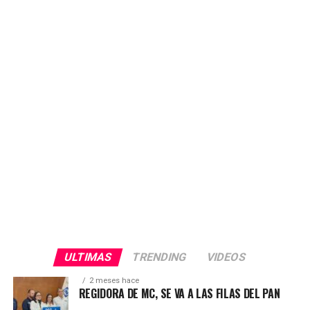
nadie tiene por qué expresarse como lo hizo en el audio
que circula en medios de comunicación y que
presuntamente es del Delegado de Bienestar. «Nadie
tiene derecho a vulnerar la voluntad y la confianza de
nuestra gente. Exigimos respeto y transparencia en este
proceso electoral», afirmó.
ULTIMAS
TRENDING
VIDEOS
2 meses hace
REGIDORA DE MC, SE VA A LAS FILAS DEL PAN