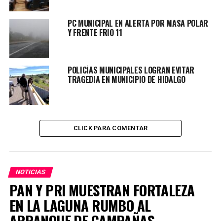
todo el río Tunal se siga contaminando”, concluyó.
PC MUNICIPAL EN ALERTA POR MASA POLAR
TOPICS RELACIONADOS:
DURANGO
PRINCIPAL
Y FRENTE FRIO 11
UP NEXT
RECHAZA FISCAL QUE HAYA MAS DE 800 DESAPARECIDOS
EN DURANGO
POLICÍAS MUNICIPALES LOGRAN EVITAR
TRAGEDIA EN MUNICIPIO DE HIDALGO
NO DEJES DE VER
CONFIRMA GOBERNADOR OPERATIVO EN “EL CAMPESTRE”
CLICK PARA COMENTAR
NOTICIAS
PAN Y PRI MUESTRAN FORTALEZA
EN LA LAGUNA RUMBO AL
ARRANQUE DE CAMPAÑAS