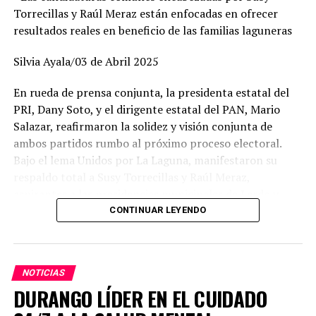
Torrecillas y Raúl Meraz están enfocadas en ofrecer
resultados reales en beneficio de las familias laguneras
Silvia Ayala/03 de Abril 2025
En rueda de prensa conjunta, la presidenta estatal del
PRI, Dany Soto, y el dirigente estatal del PAN, Mario
Salazar, reafirmaron la solidez y visión conjunta de
ambos partidos rumbo al próximo proceso electoral.
Bajo el lema Unidos por La Laguna, manifestaron su
respaldo total a Susy Torrecillas y Raúl Meraz,
aspirantes a las presidencias municipales de Lerdo y
Gómez Palacio, respectivamente, a quienes describieron
CONTINUAR LEYENDO
como perfiles con preparación, experiencia y profundo
arraigo en sus comunidades.
NOTICIAS
Dany Soto aseguró que la alianza entre PRI y PAN no
DURANGO LÍDER EN EL CUIDADO
responde a cuotas, sino a la búsqueda de los mejores
perfiles para enfrentar el reto electoral. “No hay un solo