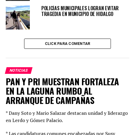
“Nosotros si aplicamos la prohibición de vender este
tipo de productos a menores de edad, pues, aunque no
POLICÍAS MUNICIPALES LOGRAN EVITAR
TRAGEDIA EN MUNICIPIO DE HIDALGO
somos expertos, sabemos que altera el sistema nervioso
y la presión, por lo que, si puede generar alguna
complicación en menores”, reconoció Adolfo Favela,
empresario del ramo.
CLICK PARA COMENTAR
TOPICS RELACIONADOS:
DURANGO
PRINCIPAL
UP NEXT
DURANGO, MODELO A SEGUIR EN MATERIA DE SEGURIDAD
NOTICIAS
PAN Y PRI MUESTRAN FORTALEZA
NO DEJES DE VER
RETO VIRAL CON “VIAGRA” PUEDE OCASIONAR LA
EN LA LAGUNA RUMBO AL
MUERTE: SSD
ARRANQUE DE CAMPAÑAS
* Dany Soto y Mario Salazar destacan unidad y liderazgo
en Lerdo y Gómez Palacio.
* Las candidaturas comunes encabezadas por Susy