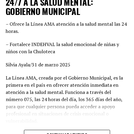
24/7 A LA SALUD MENTAL:
municipio negociado ni entregado. Hemos construido un
GOBIERNO MUNICIPAL
equipo basado en el mérito, la cercanía con la
ciudadanía y la capacidad de gobernar bien. Cada
– Ofrece la Línea AMA atención a la salud mental las 24
posición fue revisada con responsabilidad. Hoy estamos
horas.
seguros de que vamos con las y los mejores”, enfatizó,
además agregó que este esfuerzo común demuestra la
– Fortalece INDEHVAL la salud emocional de niñas y
convicción de ofrecer gobiernos confiables, integrados
niños con la Chuloteca
por mujeres y hombres de trayectoria probada, leales y
comprometidos con su comunidad.
Silvia Ayala/31 de marzo 2025
Por su parte, Mario Salazar destacó el trabajo técnico y
La Línea AMA, creada por el Gobierno Municipal, es la
jurídico que permitió solventar las observaciones del
primera en el país en ofrecer atención inmediata en
Instituto Electoral para garantizar la validez del
atención a la salud mental. Funciona a través del
registro de las candidaturas comunes. “Estamos listos
número 075, las 24 horas del día, los 365 días del año,
para arrancar. Tenemos una fórmula fuerte, con perfiles
para que cualquier persona pueda acceder a apoyo
honestos y profesionales que sabrán gobernar bien. Lo
profesional en situaciones de crisis emocional o
hicimos en el 2022 junto con Esteban Villegas, y
vulnerabilidad.
volveremos a hacerlo ahora en Lerdo y Gómez Palacio”,
señaló. Asimismo, recordó que esta alianza fue referente
Carlos Valles, jefe del departamento de Atención