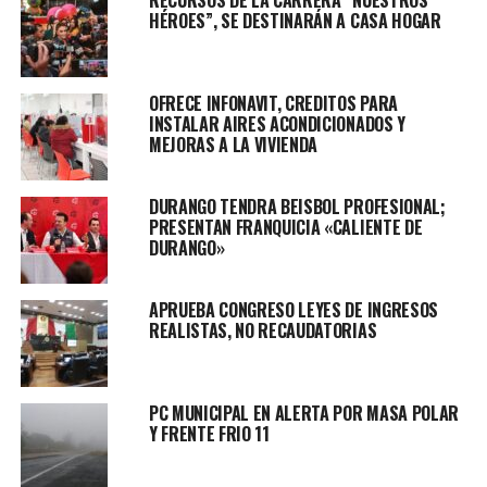
HÉROES”, SE DESTINARÁN A CASA HOGAR
OFRECE INFONAVIT, CREDITOS PARA
INSTALAR AIRES ACONDICIONADOS Y
MEJORAS A LA VIVIENDA
DURANGO TENDRA BEISBOL PROFESIONAL;
PRESENTAN FRANQUICIA «CALIENTE DE
Luego de que se diera a conocer la alerta por parte de la
DURANGO»
Secretaría de Salud sobre el reto viral que está
permeando entre alumnos de nivel secundaria para
APRUEBA CONGRESO LEYES DE INGRESOS
consumir sildenafil o “viagra” como se conoce por su
REALISTAS, NO RECAUDATORIAS
nombre comercial, la rama farmacéutica señalo que
desde hace ya tiempo se han tomado medidas para que
menores de edad o jóvenes no puedan tener acceso a
PC MUNICIPAL EN ALERTA POR MASA POLAR
ello, aunque mencionan que no se requiere de una
Y FRENTE FRIO 11
receta médica para su compra.