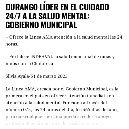
DURANGO LÍDER EN EL CUIDADO
responde a cuotas, sino a la búsqueda de los mejores
perfiles para enfrentar el reto electoral. “No hay un solo
24/7 A LA SALUD MENTAL:
municipio negociado ni entregado. Hemos construido un
GOBIERNO MUNICIPAL
equipo basado en el mérito, la cercanía con la
ciudadanía y la capacidad de gobernar bien. Cada
– Ofrece la Línea AMA atención a la salud mental las 24
posición fue revisada con responsabilidad. Hoy estamos
horas.
seguros de que vamos con las y los mejores”, enfatizó,
además agregó que este esfuerzo común demuestra la
– Fortalece INDEHVAL la salud emocional de niñas y
convicción de ofrecer gobiernos confiables, integrados
niños con la Chuloteca
por mujeres y hombres de trayectoria probada, leales y
comprometidos con su comunidad.
Silvia Ayala/31 de marzo 2025
Por su parte, Mario Salazar destacó el trabajo técnico y
La Línea AMA, creada por el Gobierno Municipal, es la
jurídico que permitió solventar las observaciones del
primera en el país en ofrecer atención inmediata en
Instituto Electoral para garantizar la validez del
atención a la salud mental. Funciona a través del
registro de las candidaturas comunes. “Estamos listos
número 075, las 24 horas del día, los 365 días del año,
para arrancar. Tenemos una fórmula fuerte, con perfiles
para que cualquier persona pueda acceder a apoyo
honestos y profesionales que sabrán gobernar bien. Lo
profesional en situaciones de crisis emocional o
hicimos en el 2022 junto con Esteban Villegas, y