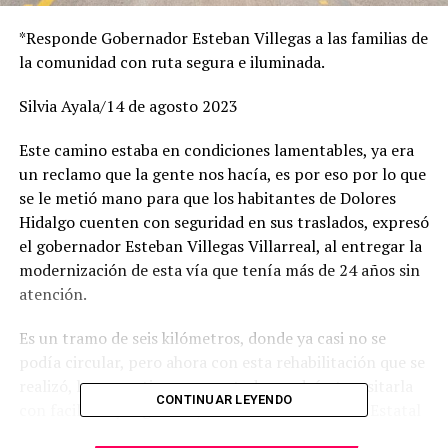
*Responde Gobernador Esteban Villegas a las familias de
la comunidad con ruta segura e iluminada.
Silvia Ayala/14 de agosto 2023
Este camino estaba en condiciones lamentables, ya era
un reclamo que la gente nos hacía, es por eso por lo que
se le metió mano para que los habitantes de Dolores
Hidalgo cuenten con seguridad en sus traslados, expresó
el gobernador Esteban Villegas Villarreal, al entregar la
modernización de esta vía que tenía más de 24 años sin
atención.
Es un tramo de seis kilómetros, donde ya casi no se
podía circular, pero ahora con esta rehabilitación que se
realizó, les garantizamos que todos podrán transitarla
CONTINUAR LEYENDO
con facilidad y seguridad, destacó el Mandatario Estatal
al detallar que, dentro de los trabajos, se efectuó la