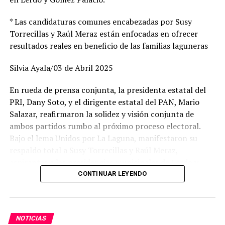
quienes se comprometió a darles seguimiento y
* Las candidaturas comunes encabezadas por Susy
respuesta inmediata a cada una de sus peticiones y
Torrecillas y Raúl Meraz están enfocadas en ofrecer
demandas.
resultados reales en beneficio de las familias laguneras
TOPICS RELACIONADOS:
DURANGO
PRINCIPAL
Silvia Ayala/03 de Abril 2025
UP NEXT
En rueda de prensa conjunta, la presidenta estatal del
EL FRENTE AMPLIO ESTA SÓLIDO EN DURANGO: PAN-PRI-
PRD
PRI, Dany Soto, y el dirigente estatal del PAN, Mario
Salazar, reafirmaron la solidez y visión conjunta de
NO DEJES DE VER
ambos partidos rumbo al próximo proceso electoral.
LOCALIZAN DOS FALLECIDOS EN TERRENOS DE UNA MINA
Bajo el lema Unidos por La Laguna, manifestaron su
respaldo total a Susy Torrecillas y Raúl Meraz,
aspirantes a las presidencias municipales de Lerdo y
Gómez Palacio, respectivamente, a quienes describieron
CONTINUAR LEYENDO
como perfiles con preparación, experiencia y profundo
arraigo en sus comunidades.
NOTICIAS
Dany Soto aseguró que la alianza entre PRI y PAN no