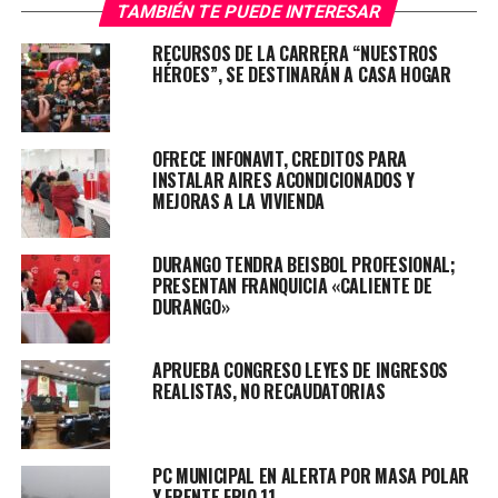
aplicación de riego de sello, señalamiento horizontal y
TAMBIÉN TE PUEDE INTERESAR
vertical con pintura reflejante para que en la noche se
RECURSOS DE LA CARRERA “NUESTROS
pueda pasar sin percances, además, se construyeron
HÉROES”, SE DESTINARÁN A CASA HOGAR
banquetas, guarniciones y se pusieron luminarias.
OFRECE INFONAVIT, CREDITOS PARA
INSTALAR AIRES ACONDICIONADOS Y
MEJORAS A LA VIVIENDA
DURANGO TENDRA BEISBOL PROFESIONAL;
PRESENTAN FRANQUICIA «CALIENTE DE
DURANGO»
APRUEBA CONGRESO LEYES DE INGRESOS
REALISTAS, NO RECAUDATORIAS
Más de mil 760 personas de este poblado, se benefician
con esta solución que el Gobernador brindó y que
impacta a la vialidad de la ciudad, agregó Bermúdez
PC MUNICIPAL EN ALERTA POR MASA POLAR
Guerrero.
Y FRENTE FRIO 11