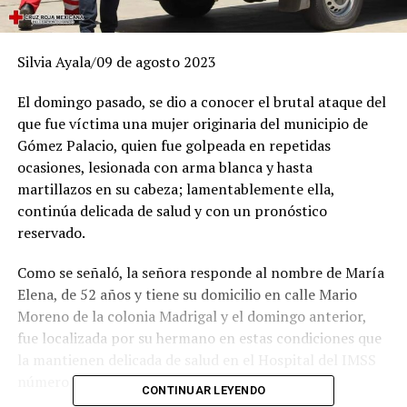
Silvia Ayala/09 de agosto 2023
El domingo pasado, se dio a conocer el brutal ataque del
que fue víctima una mujer originaria del municipio de
Gómez Palacio, quien fue golpeada en repetidas
ocasiones, lesionada con arma blanca y hasta
martillazos en su cabeza; lamentablemente ella,
continúa delicada de salud y con un pronóstico
reservado.
Como se señaló, la señora responde al nombre de María
Elena, de 52 años y tiene su domicilio en calle Mario
Moreno de la colonia Madrigal y el domingo anterior,
fue localizada por su hermano en estas condiciones que
la mantienen delicada de salud en el Hospital del IMSS
número 46.
CONTINUAR LEYENDO