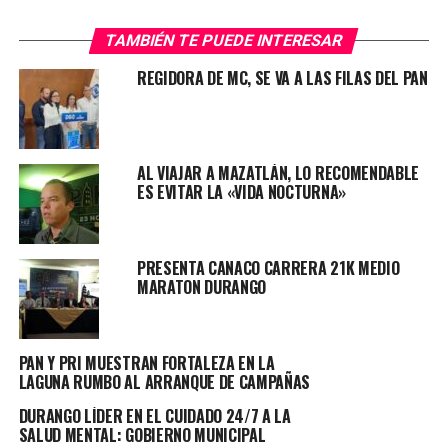
A decir de las autoridades, la señora María Elena
continúa con un pronostico reservado de salud,
TAMBIÉN TE PUEDE INTERESAR
destacando que los galenos no han dejado de luchar por
REGIDORA DE MC, SE VA A LAS FILAS DEL PAN
su vida.
Las investigaciones del caso se mantienen en manos de
los elementos de la Policía Investigadora de Delitos de
AL VIAJAR A MAZATLÁN, LO RECOMENDABLE
la Fiscalía General del Estado, sin que al momento se
ES EVITAR LA «VIDA NOCTURNA»
reporte más datos al respecto.
TOPICS RELACIONADOS:
PRINCIPAL
PRESENTA CANACO CARRERA 21K MEDIO
MARATON DURANGO
UP NEXT
NUEVA LEY DE FISCALIZACIÓN FORTALECERÁ LA EASE:
ALEJANDRO MOJICA
PAN Y PRI MUESTRAN FORTALEZA EN LA
NO DEJES DE VER
LAGUNA RUMBO AL ARRANQUE DE CAMPAÑAS
ARRANCA PROGRAMA DE PRÓTESIS DENTALES GRATUITAS
DURANGO LÍDER EN EL CUIDADO 24/7 A LA
SALUD MENTAL: GOBIERNO MUNICIPAL