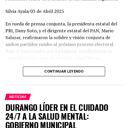
Silvia Ayala/03 de Abril 2025
En rueda de prensa conjunta, la presidenta estatal del
PRI, Dany Soto, y el dirigente estatal del PAN, Mario
Salazar, reafirmaron la solidez y visión conjunta de
ambos partidos rumbo al próximo proceso electoral.
Bajo el lema Unidos por La Laguna, manifestaron su
respaldo total a Susy Torrecillas y Raúl Meraz,
aspirantes a las presidencias municipales de Lerdo y
Gómez Palacio, respectivamente, a quienes describieron
CONTINUAR LEYENDO
como perfiles con preparación, experiencia y profundo
arraigo en sus comunidades.
NOTICIAS
Dany Soto aseguró que la alianza entre PRI y PAN no
DURANGO LÍDER EN EL CUIDADO
responde a cuotas, sino a la búsqueda de los mejores
perfiles para enfrentar el reto electoral. “No hay un solo
24/7 A LA SALUD MENTAL:
municipio negociado ni entregado. Hemos construido un
GOBIERNO MUNICIPAL
equipo basado en el mérito, la cercanía con la