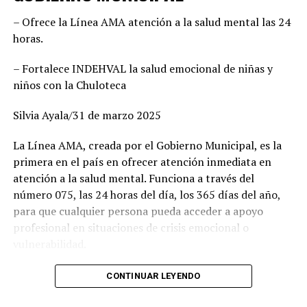
ciudadanía y la capacidad de gobernar bien. Cada
– Ofrece la Línea AMA atención a la salud mental las 24
posición fue revisada con responsabilidad. Hoy estamos
horas.
seguros de que vamos con las y los mejores”, enfatizó,
además agregó que este esfuerzo común demuestra la
– Fortalece INDEHVAL la salud emocional de niñas y
convicción de ofrecer gobiernos confiables, integrados
niños con la Chuloteca
por mujeres y hombres de trayectoria probada, leales y
comprometidos con su comunidad.
Silvia Ayala/31 de marzo 2025
Por su parte, Mario Salazar destacó el trabajo técnico y
La Línea AMA, creada por el Gobierno Municipal, es la
jurídico que permitió solventar las observaciones del
primera en el país en ofrecer atención inmediata en
Instituto Electoral para garantizar la validez del
atención a la salud mental. Funciona a través del
registro de las candidaturas comunes. “Estamos listos
número 075, las 24 horas del día, los 365 días del año,
para arrancar. Tenemos una fórmula fuerte, con perfiles
para que cualquier persona pueda acceder a apoyo
honestos y profesionales que sabrán gobernar bien. Lo
profesional en situaciones de crisis emocional o
hicimos en el 2022 junto con Esteban Villegas, y
vulnerabilidad.
volveremos a hacerlo ahora en Lerdo y Gómez Palacio”,
señaló. Asimismo, recordó que esta alianza fue referente
Carlos Valles, jefe del departamento de Atención
CONTINUAR LEYENDO
nacional por su efectividad en frenar el avance de
Telefónica en Crisis del Instituto Municipal para el
Morena y por ofrecer gobiernos cercanos y con visión
Desarrollo Humano y Valores (INDEHVAL), explicó que