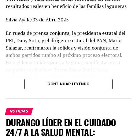
resultados reales en beneficio de las familias laguneras
Silvia Ayala/03 de Abril 2025
En rueda de prensa conjunta, la presidenta estatal del
PRI, Dany Soto, y el dirigente estatal del PAN, Mario
Salazar, reafirmaron la solidez y visión conjunta de
ambos partidos rumbo al próximo proceso electoral.
Bajo el lema Unidos por La Laguna, manifestaron su
respaldo total a Susy Torrecillas y Raúl Meraz,
aspirantes a las presidencias municipales de Lerdo y
Gómez Palacio, respectivamente, a quienes describieron
CONTINUAR LEYENDO
como perfiles con preparación, experiencia y profundo
arraigo en sus comunidades.
NOTICIAS
Dany Soto aseguró que la alianza entre PRI y PAN no
DURANGO LÍDER EN EL CUIDADO
responde a cuotas, sino a la búsqueda de los mejores
perfiles para enfrentar el reto electoral. “No hay un solo
24/7 A LA SALUD MENTAL:
municipio negociado ni entregado. Hemos construido un