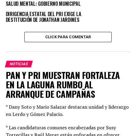
SALUD MENTAL: GOBIERNO MUNICIPAL
podemos hablarles y decirles oye están equivocados en
esto, mi visión es esta y no tiene por que ser de ninguna
DIRIGENCIA ESTATAL DEL PRI EXIGE LA
DESTITUCIÓN DE JONATHAN JARDINES
otra forma, en este gobierno vamos a respetar la
libertad de expresión al cien por ciento”, aseguró
finalmente.
CLICK PARA COMENTAR
TOPICS RELACIONADOS:
PRINCIPAL
UP NEXT
NOTICIAS
UNA BUENA NOTICIA QUE DURANGO PASE A SEMAFORO
PAN Y PRI MUESTRAN FORTALEZA
VERDE: CCE
EN LA LAGUNA RUMBO AL
NO DEJES DE VER
LOGRA GOBERNADOR REGRESAR A DURANGO A
ARRANQUE DE CAMPAÑAS
SEMÁFORO VERDE; COMENZARÁ A DINAMIZARSE LA
ECONOMÍA LOCAL
* Dany Soto y Mario Salazar destacan unidad y liderazgo
en Lerdo y Gómez Palacio.
* Las candidaturas comunes encabezadas por Susy
Torrecillas y Raúl Meraz están enfocadas en ofrecer