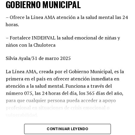
GOBIERNO MUNICIPAL
equipo basado en el mérito, la cercanía con la
ciudadanía y la capacidad de gobernar bien. Cada
– Ofrece la Línea AMA atención a la salud mental las 24
posición fue revisada con responsabilidad. Hoy estamos
horas.
seguros de que vamos con las y los mejores”, enfatizó,
además agregó que este esfuerzo común demuestra la
– Fortalece INDEHVAL la salud emocional de niñas y
convicción de ofrecer gobiernos confiables, integrados
niños con la Chuloteca
por mujeres y hombres de trayectoria probada, leales y
comprometidos con su comunidad.
Silvia Ayala/31 de marzo 2025
Por su parte, Mario Salazar destacó el trabajo técnico y
La Línea AMA, creada por el Gobierno Municipal, es la
jurídico que permitió solventar las observaciones del
primera en el país en ofrecer atención inmediata en
Instituto Electoral para garantizar la validez del
atención a la salud mental. Funciona a través del
registro de las candidaturas comunes. “Estamos listos
número 075, las 24 horas del día, los 365 días del año,
para arrancar. Tenemos una fórmula fuerte, con perfiles
para que cualquier persona pueda acceder a apoyo
honestos y profesionales que sabrán gobernar bien. Lo
profesional en situaciones de crisis emocional o
hicimos en el 2022 junto con Esteban Villegas, y
vulnerabilidad.
volveremos a hacerlo ahora en Lerdo y Gómez Palacio”,
señaló. Asimismo, recordó que esta alianza fue referente
Carlos Valles, jefe del departamento de Atención
CONTINUAR LEYENDO
nacional por su efectividad en frenar el avance de