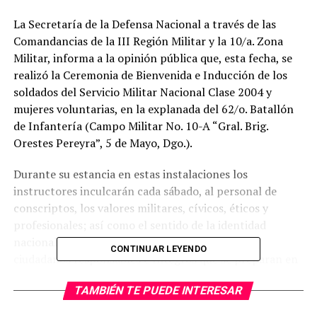
La Secretaría de la Defensa Nacional a través de las
Comandancias de la III Región Militar y la 10/a. Zona
Militar, informa a la opinión pública que, esta fecha, se
realizó la Ceremonia de Bienvenida e Inducción de los
soldados del Servicio Militar Nacional Clase 2004 y
mujeres voluntarias, en la explanada del 62/o. Batallón
de Infantería (Campo Militar No. 10-A “Gral. Brig.
Orestes Pereyra”, 5 de Mayo, Dgo.).
Durante su estancia en estas instalaciones los
instructores inculcarán cada sábado, al personal de
conscriptos, los valores militares, cívicos, éticos y
profesionales; así como el sentido de la identidad
nacional, colaborando en su formación como
CONTINUAR LEYENDO
ciudadanos responsables e íntegros que se preparan en
beneficio de México.
TAMBIÉN TE PUEDE INTERESAR