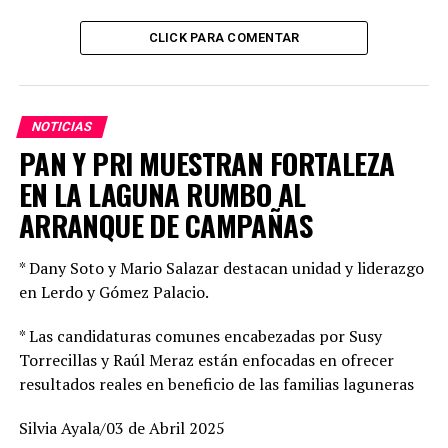
CLICK PARA COMENTAR
Esta ceremonia estuvo presidida por el Ciudadano
General de Brigada Diplomado de Estado Mayor
NOTICIAS
Alejandro Vargas González, acompañado del Ciudadano
PAN Y PRI MUESTRAN FORTALEZA
Comisario Lucio Vergara Gómez, Coordinador Estatal de
EN LA LAGUNA RUMBO AL
la Guardia Nacional en el estado de Durango, además del
ARRANQUE DE CAMPAÑAS
Ciudadano Maestro Miguel Ángel Preza Estrada,
Subsecretario General de Gobierno, en representación
* Dany Soto y Mario Salazar destacan unidad y liderazgo
del Gobernador del estado de Durango, así como
en Lerdo y Gómez Palacio.
autoridades de los tres órdenes de gobierno.
* Las candidaturas comunes encabezadas por Susy
En este acto cívico, se dio la bienvenida a 293 jóvenes
Torrecillas y Raúl Meraz están enfocadas en ofrecer
que recibirán una preparación en aspectos militares,
resultados reales en beneficio de las familias laguneras
que incluyen instrucción de orden cerrado,
acondicionamiento físico y defensa personal, legislación
Silvia Ayala/03 de Abril 2025
militar, ética militar y civismo, respeto a los derechos