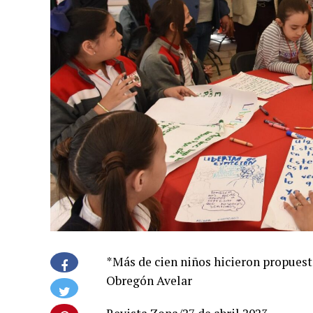
*Más de cien niños hicieron propuesta
Obregón Avelar