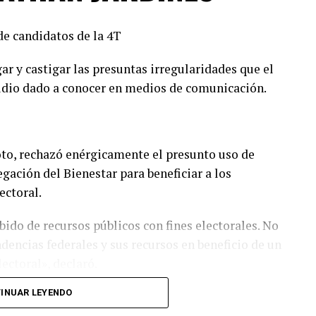
de candidatos de la 4T
ar y castigar las presuntas irregularidades que el
udio dado a conocer en medios de comunicación.
oto, rechazó enérgicamente el presunto uso de
ación del Bienestar para beneficiar a los
ectoral.
do de recursos públicos con fines electorales. No
encias federales y sus recursos en beneficio de un
ectoral», declaró.
INUAR LEYENDO
RI resaltó que el pueblo de Durango es trabajador,
resarse como lo hizo en el audio que circula en