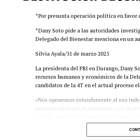
*Por presunta operación política en favor 
*Dany Soto pide a las autoridades investig
Delegado del Bienestar menciona en un a
Silvia Ayala/31 de marzo 2025
La presidenta del PRI en Durango, Dany S
recursos humanos y económicos de la Deleg
candidatos de la 4T en el actual proceso el
«Nos oponemos rotundamente al uso indebi
permitiremos que se manipule a las depend
partido, violando la equidad del proceso el
CONT
En su posicionamiento, la presidenta del P
honesto y digno, y nadie tiene por qué exp