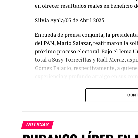
en ofrecer resultados reales en beneficio d
Silvia Ayala/03 de Abril 2025
En rueda de prensa conjunta, la presidenta 
del PAN, Mario Salazar, reafirmaron la so
próximo proceso electoral. Bajo el lema U
total a Susy Torrecillas y Raúl Meraz, asp
Gómez Palacio, respectivamente, a quienes
experiencia y profundo arraigo en sus co
Dany Soto aseguró que la alianza entre PR
CONT
los mejores perfiles para enfrentar el ret
entregado. Hemos construido un equipo bas
la capacidad de gobernar bien. Cada posic
seguros de que vamos con las y los mejore
NOTICIAS
común demuestra la convicción de ofrecer 