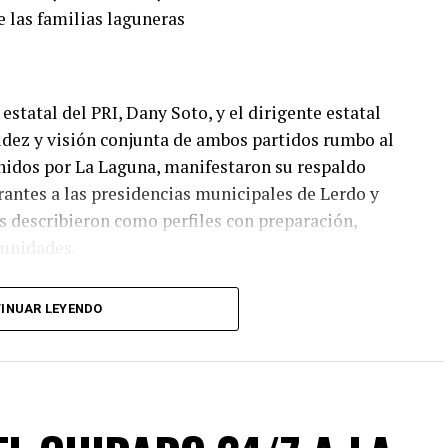
e las familias laguneras
estatal del PRI, Dany Soto, y el dirigente estatal
lidez y visión conjunta de ambos partidos rumbo al
nidos por La Laguna, manifestaron su respaldo
irantes a las presidencias municipales de Lerdo y
 describieron como perfiles con preparación,
munidades.
I y PAN no responde a cuotas, sino a la búsqueda de
INUAR LEYENDO
o electoral. “No hay un solo municipio negociado ni
ado en el mérito, la cercanía con la ciudadanía y
ión fue revisada con responsabilidad. Hoy estamos
s”, enfatizó, además agregó que este esfuerzo
gobiernos confiables, integrados por mujeres y