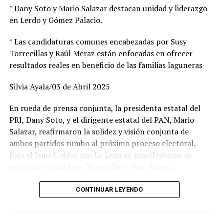
reportaron los casos de dos menores de edad, ambos
* Dany Soto y Mario Salazar destacan unidad y liderazgo
recibieron el impacto de una bala “fría” en la cabeza,
en Lerdo y Gómez Palacio.
pero solo una de ellas, una menor de 14 años, se
encuentra grave en el hospital General 450 de esta
* Las candidaturas comunes encabezadas por Susy
ciudad.
Torrecillas y Raúl Meraz están enfocadas en ofrecer
resultados reales en beneficio de las familias laguneras
TOPICS RELACIONADOS:
Silvia Ayala/03 de Abril 2025
UP NEXT
ALCALDE PROMETE MEJORAR CONDICIONES A POLICIAS
En rueda de prensa conjunta, la presidenta estatal del
MUNICIPALES
PRI, Dany Soto, y el dirigente estatal del PAN, Mario
Salazar, reafirmaron la solidez y visión conjunta de
ambos partidos rumbo al próximo proceso electoral.
Bajo el lema Unidos por La Laguna, manifestaron su
respaldo total a Susy Torrecillas y Raúl Meraz,
aspirantes a las presidencias municipales de Lerdo y
Gómez Palacio, respectivamente, a quienes describieron
CONTINUAR LEYENDO
como perfiles con preparación, experiencia y profundo
arraigo en sus comunidades.