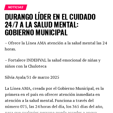
NOTICIAS
Dany Soto aseguró que la alianza entre PRI y PAN no
DURANGO LÍDER EN EL CUIDADO
responde a cuotas, sino a la búsqueda de los mejores
perfiles para enfrentar el reto electoral. “No hay un solo
24/7 A LA SALUD MENTAL:
municipio negociado ni entregado. Hemos construido un
GOBIERNO MUNICIPAL
equipo basado en el mérito, la cercanía con la
ciudadanía y la capacidad de gobernar bien. Cada
– Ofrece la Línea AMA atención a la salud mental las 24
posición fue revisada con responsabilidad. Hoy estamos
horas.
seguros de que vamos con las y los mejores”, enfatizó,
además agregó que este esfuerzo común demuestra la
– Fortalece INDEHVAL la salud emocional de niñas y
convicción de ofrecer gobiernos confiables, integrados
niños con la Chuloteca
por mujeres y hombres de trayectoria probada, leales y
comprometidos con su comunidad.
Silvia Ayala/31 de marzo 2025
Por su parte, Mario Salazar destacó el trabajo técnico y
La Línea AMA, creada por el Gobierno Municipal, es la
jurídico que permitió solventar las observaciones del
primera en el país en ofrecer atención inmediata en
Instituto Electoral para garantizar la validez del
atención a la salud mental. Funciona a través del
registro de las candidaturas comunes. “Estamos listos
número 075, las 24 horas del día, los 365 días del año,
para arrancar. Tenemos una fórmula fuerte, con perfiles
para que cualquier persona pueda acceder a apoyo