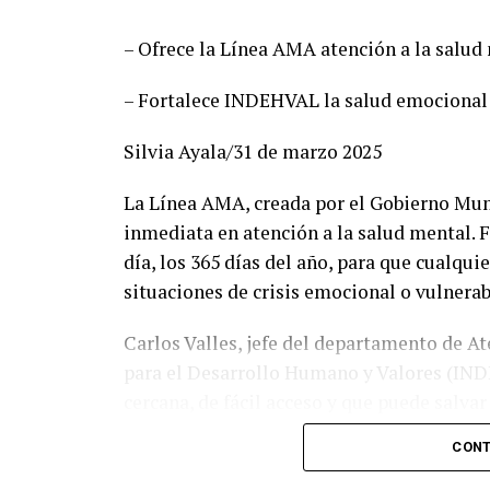
observaciones del Instituto Electoral para 
candidaturas comunes. “Estamos listos par
– Ofrece la Línea AMA atención a la salud 
perfiles honestos y profesionales que sabr
Esteban Villegas, y volveremos a hacerlo 
– Fortalece INDEHVAL la salud emocional 
recordó que esta alianza fue referente naci
Morena y por ofrecer gobiernos cercanos y
Silvia Ayala/31 de marzo 2025
Durante el encuentro con medios, Susy Tor
La Línea AMA, creada por el Gobierno Munic
dirigencias y aseguró que participará con
inmediata en atención a la salud mental. F
cercanía: “Vamos a salir con todo el coraz
día, los 365 días del año, para que cualqu
que tiene claro cómo hacer las cosas bien”
situaciones de crisis emocional o vulnerab
En tanto, Raúl Meraz reafirmó que su equi
Carlos Valles, jefe del departamento de At
lineamientos electorales, y que está list
para el Desarrollo Humano y Valores (IND
preparados, organizados y rodeados de g
cercana, de fácil acceso y que puede salva
un futuro con visión, responsabilidad y res
marcar 075 desde cualquier parte del estad
CONT
También destacó el trabajo del equipo AM