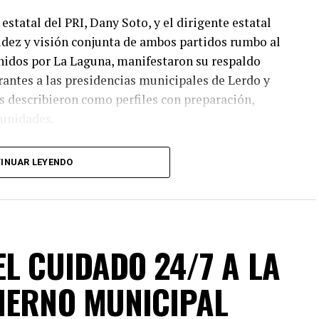
estatal del PRI, Dany Soto, y el dirigente estatal
lidez y visión conjunta de ambos partidos rumbo al
nidos por La Laguna, manifestaron su respaldo
irantes a las presidencias municipales de Lerdo y
 describieron como perfiles con preparación,
munidades.
I y PAN no responde a cuotas, sino a la búsqueda de
INUAR LEYENDO
o electoral. “No hay un solo municipio negociado ni
ado en el mérito, la cercanía con la ciudadanía y
ión fue revisada con responsabilidad. Hoy estamos
s”, enfatizó, además agregó que este esfuerzo
gobiernos confiables, integrados por mujeres y
L CUIDADO 24/7 A LA
 comprometidos con su comunidad.
IERNO MUNICIPAL
ajo técnico y jurídico que permitió solventar las