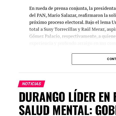
En rueda de prensa conjunta, la presidenta 
del PAN, Mario Salazar, reafirmaron la so
próximo proceso electoral. Bajo el lema U
total a Susy Torrecillas y Raúl Meraz, asp
Gómez Palacio, respectivamente, a quienes
experiencia y profundo arraigo en sus co
Dany Soto aseguró que la alianza entre PR
CONT
los mejores perfiles para enfrentar el ret
entregado. Hemos construido un equipo bas
la capacidad de gobernar bien. Cada posic
seguros de que vamos con las y los mejore
NOTICIAS
común demuestra la convicción de ofrecer 
DURANGO LÍDER EN E
hombres de trayectoria probada, leales y
SALUD MENTAL: GOB
Por su parte, Mario Salazar destacó el trab