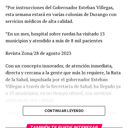
*Por instrucciones del Gobernador Esteban Villegas,
esta semana estará en varias colonias de Durango con
servicios médicos de alta calidad.
*En un mes, hospital sobre ruedas ha visitado 13
municipios y atendido a más de 8 mil pacientes
Revista Zona/28 de agosto 2023
Con un concepto innovador, de atención inmediata,
directa y cercana a la gente que más lo requiere, la Ruta
de la Salud, impulsada por el gobernador Esteban
Villegas a través de la Secretaría de Salud, ha llegado ya
a 13 municipios, en un tiempo récord, con servicios
médicos de alta calidad.
CONTINUAR LEYENDO
Luego que el Gobierno Estatal pusiera en marcha esta
ruta que asemeja un hospital sobre ruedas, en un plazo
de un mes, las Brigadas con Valor han atendido, 8 mil 40
TAMBIÉN TE PUEDE INTERESAR