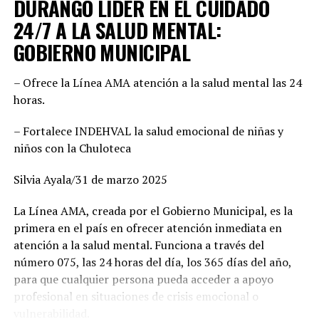
DURANGO LÍDER EN EL CUIDADO
responde a cuotas, sino a la búsqueda de los mejores
perfiles para enfrentar el reto electoral. “No hay un solo
24/7 A LA SALUD MENTAL:
municipio negociado ni entregado. Hemos construido un
GOBIERNO MUNICIPAL
equipo basado en el mérito, la cercanía con la
ciudadanía y la capacidad de gobernar bien. Cada
– Ofrece la Línea AMA atención a la salud mental las 24
posición fue revisada con responsabilidad. Hoy estamos
horas.
seguros de que vamos con las y los mejores”, enfatizó,
además agregó que este esfuerzo común demuestra la
– Fortalece INDEHVAL la salud emocional de niñas y
convicción de ofrecer gobiernos confiables, integrados
niños con la Chuloteca
por mujeres y hombres de trayectoria probada, leales y
comprometidos con su comunidad.
Silvia Ayala/31 de marzo 2025
Por su parte, Mario Salazar destacó el trabajo técnico y
La Línea AMA, creada por el Gobierno Municipal, es la
jurídico que permitió solventar las observaciones del
primera en el país en ofrecer atención inmediata en
Instituto Electoral para garantizar la validez del
atención a la salud mental. Funciona a través del
registro de las candidaturas comunes. “Estamos listos
número 075, las 24 horas del día, los 365 días del año,
para arrancar. Tenemos una fórmula fuerte, con perfiles
para que cualquier persona pueda acceder a apoyo
honestos y profesionales que sabrán gobernar bien. Lo
profesional en situaciones de crisis emocional o
hicimos en el 2022 junto con Esteban Villegas, y
vulnerabilidad.