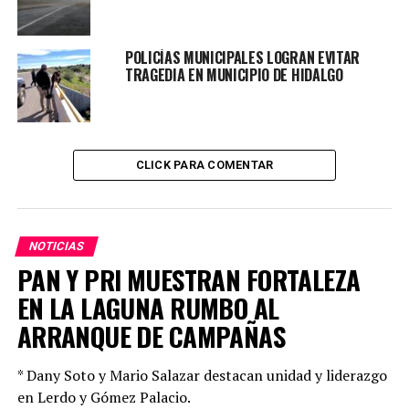
septiembre se instalará en la colonia Tlatelolco y el
sábado 02 de septiembre en la colonia Dolores del Río.
POLICÍAS MUNICIPALES LOGRAN EVITAR
TRAGEDIA EN MUNICIPIO DE HIDALGO
Agregó que estas acciones continuarán en todo el
territorio estatal, pues en próximas fechas llegarán a
Súchil, Vicente Guerrero y Poanas.
CLICK PARA COMENTAR
TOPICS RELACIONADOS:
DURANGO
PRINCIPAL
UP NEXT
MORENA DA RESULTADOS A DURANGO DESDE EL
CONGRESO
NOTICIAS
PAN Y PRI MUESTRAN FORTALEZA
NO DEJES DE VER
ENFRENTAMIENTOS EN “EL DURAZNO” EVITAN INICIO DE
EN LA LAGUNA RUMBO AL
CLASES
ARRANQUE DE CAMPAÑAS
* Dany Soto y Mario Salazar destacan unidad y liderazgo
en Lerdo y Gómez Palacio.