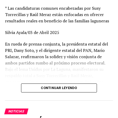
* Las candidaturas comunes encabezadas por Susy
Torrecillas y Raúl Meraz están enfocadas en ofrecer
resultados reales en beneficio de las familias laguneras
Silvia Ayala/03 de Abril 2025
En rueda de prensa conjunta, la presidenta estatal del
PRI, Dany Soto, y el dirigente estatal del PAN, Mario
Salazar, reafirmaron la solidez y visión conjunta de
ambos partidos rumbo al próximo proceso electoral.
Bajo el lema Unidos por La Laguna, manifestaron su
respaldo total a Susy Torrecillas y Raúl Meraz,
aspirantes a las presidencias municipales de Lerdo y
Gómez Palacio, respectivamente, a quienes describieron
CONTINUAR LEYENDO
como perfiles con preparación, experiencia y profundo
arraigo en sus comunidades.
NOTICIAS
Dany Soto aseguró que la alianza entre PRI y PAN no