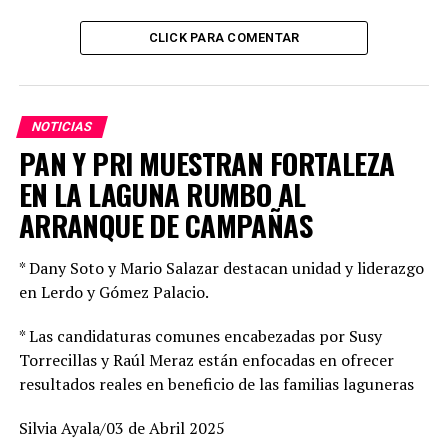
CLICK PARA COMENTAR
NOTICIAS
PAN Y PRI MUESTRAN FORTALEZA
EN LA LAGUNA RUMBO AL
ARRANQUE DE CAMPAÑAS
Las 24 horas del día, los 365 días del año, siempre están
* Dany Soto y Mario Salazar destacan unidad y liderazgo
en servicio las operadoras del Grupo Esmeralda,
en Lerdo y Gómez Palacio.
atendiendo todo tipo de llamadas, desde una
* Las candidaturas comunes encabezadas por Susy
emergencia, casos de violencia en contra de las mujeres
Torrecillas y Raúl Meraz están enfocadas en ofrecer
o de la familia, orientando y brindando ayuda de
resultados reales en beneficio de las familias laguneras
emergencia para evitar que las cosas pasen mayores,
hasta ayudar a contener intentos de suicidio y escuchar
Silvia Ayala/03 de Abril 2025
y orientar aquellas personas que se encuentran en crisis