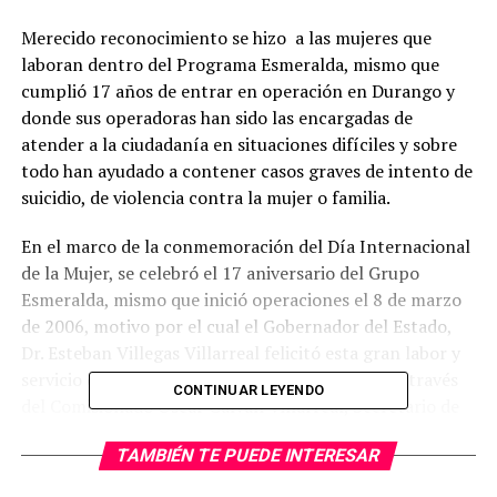
Merecido reconocimiento se hizo a las mujeres que
laboran dentro del Programa Esmeralda, mismo que
cumplió 17 años de entrar en operación en Durango y
donde sus operadoras han sido las encargadas de
atender a la ciudadanía en situaciones difíciles y sobre
todo han ayudado a contener casos graves de intento de
suicidio, de violencia contra la mujer o familia.
En el marco de la conmemoración del Día Internacional
de la Mujer, se celebró el 17 aniversario del Grupo
Esmeralda, mismo que inició operaciones el 8 de marzo
de 2006, motivo por el cual el Gobernador del Estado,
Dr. Esteban Villegas Villarreal felicitó esta gran labor y
servicio que prestan a la sociedad de Durango, a través
CONTINUAR LEYENDO
del Comisionado Oscar Galván Villarreal, Secretario de
Seguridad Pública, además de contar con la presencia de
TAMBIÉN TE PUEDE INTERESAR
la Presidenta del Voluntariado de la SSP, Lic. Magda
Santoyo.