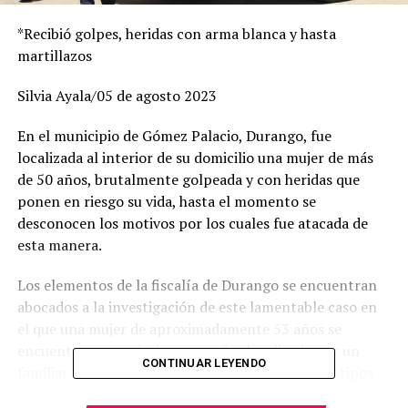
*Recibió golpes, heridas con arma blanca y hasta
martillazos
Silvia Ayala/05 de agosto 2023
En el municipio de Gómez Palacio, Durango, fue
localizada al interior de su domicilio una mujer de más
de 50 años, brutalmente golpeada y con heridas que
ponen en riesgo su vida, hasta el momento se
desconocen los motivos por los cuales fue atacada de
esta manera.
Los elementos de la fiscalía de Durango se encuentran
abocados a la investigación de este lamentable caso en
el que una mujer de aproximadamente 53 años se
encuentra como víctima, pues fue localizada por un
CONTINUAR LEYENDO
familiar en su domicilio con lesiones de distintos tipos
que van como ya se menciona líneas arriba desde los