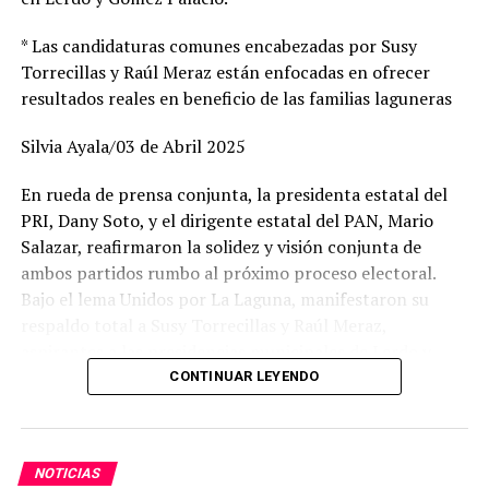
* Las candidaturas comunes encabezadas por Susy
Torrecillas y Raúl Meraz están enfocadas en ofrecer
resultados reales en beneficio de las familias laguneras
Silvia Ayala/03 de Abril 2025
En rueda de prensa conjunta, la presidenta estatal del
PRI, Dany Soto, y el dirigente estatal del PAN, Mario
Salazar, reafirmaron la solidez y visión conjunta de
ambos partidos rumbo al próximo proceso electoral.
Bajo el lema Unidos por La Laguna, manifestaron su
respaldo total a Susy Torrecillas y Raúl Meraz,
aspirantes a las presidencias municipales de Lerdo y
Gómez Palacio, respectivamente, a quienes describieron
CONTINUAR LEYENDO
como perfiles con preparación, experiencia y profundo
arraigo en sus comunidades.
NOTICIAS
Dany Soto aseguró que la alianza entre PRI y PAN no