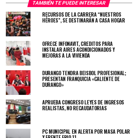
golpes, heridas punzo-cortantes en todo el cuerpo y
TAMBIÉN TE PUEDE INTERESAR
hasta martillazos en su cabeza.
RECURSOS DE LA CARRERA “NUESTROS
HÉROES”, SE DESTINARÁN A CASA HOGAR
La víctima responde al nombre de María y el pasado
viernes fue localizada por su hermano, quien llegó a
visitarla, solo para encontrarla en deplorables
OFRECE INFONAVIT, CREDITOS PARA
condiciones, solicitando el apoyo de las instituciones de
INSTALAR AIRES ACONDICIONADOS Y
emergencia, quienes la trasladaron al hospital del IMSS
MEJORAS A LA VIVIENDA
en Gómez Palacio.
DURANGO TENDRA BEISBOL PROFESIONAL;
Mientras tanto, la Fiscalía se hizo responsable de la
PRESENTAN FRANQUICIA «CALIENTE DE
investigación y se espera tener resultados lo antes
DURANGO»
posible, pues se inició la carpeta como intento de
feminicidio.
APRUEBA CONGRESO LEYES DE INGRESOS
REALISTAS, NO RECAUDATORIAS
TOPICS RELACIONADOS:
DURANGO
PRINCIPAL
UP NEXT
NIÑA ES REPORTADA “DESAPARECIDA”, LA LOCALIZAN SIN
PC MUNICIPAL EN ALERTA POR MASA POLAR
VIDA EN UNA ALBERCA
Y FRENTE FRIO 11