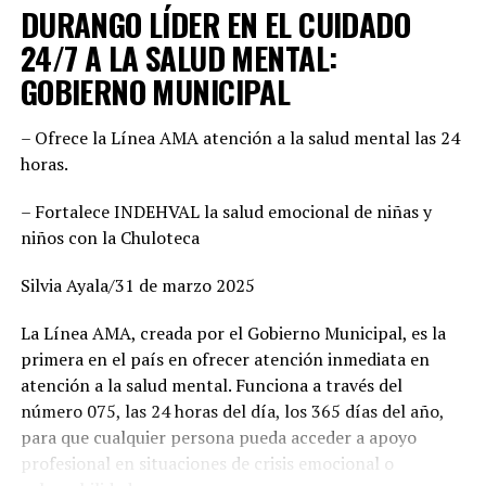
DURANGO LÍDER EN EL CUIDADO
responde a cuotas, sino a la búsqueda de los mejores
perfiles para enfrentar el reto electoral. “No hay un solo
24/7 A LA SALUD MENTAL:
municipio negociado ni entregado. Hemos construido un
GOBIERNO MUNICIPAL
equipo basado en el mérito, la cercanía con la
ciudadanía y la capacidad de gobernar bien. Cada
– Ofrece la Línea AMA atención a la salud mental las 24
posición fue revisada con responsabilidad. Hoy estamos
horas.
seguros de que vamos con las y los mejores”, enfatizó,
además agregó que este esfuerzo común demuestra la
– Fortalece INDEHVAL la salud emocional de niñas y
convicción de ofrecer gobiernos confiables, integrados
niños con la Chuloteca
por mujeres y hombres de trayectoria probada, leales y
comprometidos con su comunidad.
Silvia Ayala/31 de marzo 2025
Por su parte, Mario Salazar destacó el trabajo técnico y
La Línea AMA, creada por el Gobierno Municipal, es la
jurídico que permitió solventar las observaciones del
primera en el país en ofrecer atención inmediata en
Instituto Electoral para garantizar la validez del
atención a la salud mental. Funciona a través del
registro de las candidaturas comunes. “Estamos listos
número 075, las 24 horas del día, los 365 días del año,
para arrancar. Tenemos una fórmula fuerte, con perfiles
para que cualquier persona pueda acceder a apoyo
honestos y profesionales que sabrán gobernar bien. Lo
profesional en situaciones de crisis emocional o
hicimos en el 2022 junto con Esteban Villegas, y