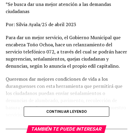
*Se busca dar una mejor atención a las demandas
ciudadanas
Por: Silvia Ayala/25 de abril 2023
Para dar un mejor servicio, el Gobierno Municipal que
encabeza Toño Ochoa, hace un relanzamiento del
servicio telefónico 072, a través del cual se podrán hacer
sugerencias, señalamientos, quejas ciudadanas y
denuncias, según lo anuncia el propio edil capitalino.
Queremos dar mejores condiciones de vida a los
duranguenses con esta herramienta que permitirá que
los ciudadanos puedan enviar señalamientos o
denuncias de alumbrado, pavimento, recolección de
basura y más; “esto nos motiva a ser mejores en nuestro
CONTINUAR LEYENDO
servicio y dar el cien por cien para satisfacer las
demandas y necesidades de los duranguenses”, dijo.
TAMBIÉN TE PUEDE INTERESAR