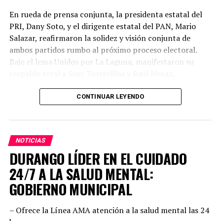
En rueda de prensa conjunta, la presidenta estatal del
PRI, Dany Soto, y el dirigente estatal del PAN, Mario
Salazar, reafirmaron la solidez y visión conjunta de
ambos partidos rumbo al próximo proceso electoral.
Bajo el lema Unidos por La Laguna, manifestaron su
respaldo total a Susy Torrecillas y Raúl Meraz,
aspirantes a las presidencias municipales de Lerdo y
Gómez Palacio, respectivamente, a quienes describieron
CONTINUAR LEYENDO
como perfiles con preparación, experiencia y profundo
arraigo en sus comunidades.
NOTICIAS
Dany Soto aseguró que la alianza entre PRI y PAN no
DURANGO LÍDER EN EL CUIDADO
responde a cuotas, sino a la búsqueda de los mejores
perfiles para enfrentar el reto electoral. “No hay un solo
24/7 A LA SALUD MENTAL:
municipio negociado ni entregado. Hemos construido un
GOBIERNO MUNICIPAL
equipo basado en el mérito, la cercanía con la
ciudadanía y la capacidad de gobernar bien. Cada
– Ofrece la Línea AMA atención a la salud mental las 24
posición fue revisada con responsabilidad. Hoy estamos