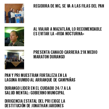
Señaló que esta herramienta sin duda es de gran utilidad
REGIDORA DE MC, SE VA A LAS FILAS DEL PAN
para la comunidad, dentro del municipio, por lo que
invitó a los capitalinos a hacer uso de esta herramienta
para atender los requerimientos de los ciudadanos en
cualquier aspecto.
AL VIAJAR A MAZATLÁN, LO RECOMENDABLE
ES EVITAR LA «VIDA NOCTURNA»
Cuestionado sobre cuál sería la queja más recurrente o
sentida de los duranguenses, el Alcalde Toño Ochoa,
reconoció que una de las principales es el tema de los
PRESENTA CANACO CARRERA 21K MEDIO
baches, el alumbrado, fugas de agua y seguridad
MARATON DURANGO
(rondines policiales); esto debido a que el gobierno
municipal es el más cercano a la población y es por ello
que los requerimientos son más sentidos.
PAN Y PRI MUESTRAN FORTALEZA EN LA
LAGUNA RUMBO AL ARRANQUE DE CAMPAÑAS
TOPICS RELACIONADOS:
PRINCIPAL
DURANGO LÍDER EN EL CUIDADO 24/7 A LA
SALUD MENTAL: GOBIERNO MUNICIPAL
UP NEXT
REPRUEBA CNC INICIATIVA DE MORENA DE DESAPARECER
DIRIGENCIA ESTATAL DEL PRI EXIGE LA
FINANCIERA RURAL
DESTITUCIÓN DE JONATHAN JARDINES