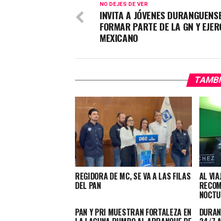
NO DEJES DE VER
INVITA A JÓVENES DURANGUENS
FORMAR PARTE DE LA GN Y EJER
MEXICANO
TAMBI
REGIDORA DE MC, SE VA A LAS FILAS
AL VIA
DEL PAN
RECOM
NOCTU
PAN Y PRI MUESTRAN FORTALEZA EN
DURAN