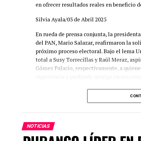
en ofrecer resultados reales en beneficio d
Silvia Ayala/03 de Abril 2025
En rueda de prensa conjunta, la presidenta 
del PAN, Mario Salazar, reafirmaron la so
próximo proceso electoral. Bajo el lema U
total a Susy Torrecillas y Raúl Meraz, asp
Gómez Palacio, respectivamente, a quienes
experiencia y profundo arraigo en sus co
Dany Soto aseguró que la alianza entre PR
CONT
los mejores perfiles para enfrentar el ret
entregado. Hemos construido un equipo bas
la capacidad de gobernar bien. Cada posic
seguros de que vamos con las y los mejore
NOTICIAS
común demuestra la convicción de ofrecer 