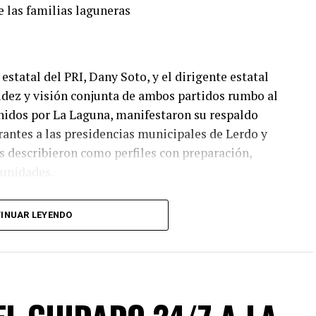
e las familias laguneras
estatal del PRI, Dany Soto, y el dirigente estatal
lidez y visión conjunta de ambos partidos rumbo al
nidos por La Laguna, manifestaron su respaldo
irantes a las presidencias municipales de Lerdo y
 describieron como perfiles con preparación,
munidades.
I y PAN no responde a cuotas, sino a la búsqueda de
INUAR LEYENDO
o electoral. “No hay un solo municipio negociado ni
ado en el mérito, la cercanía con la ciudadanía y
ión fue revisada con responsabilidad. Hoy estamos
s”, enfatizó, además agregó que este esfuerzo
gobiernos confiables, integrados por mujeres y