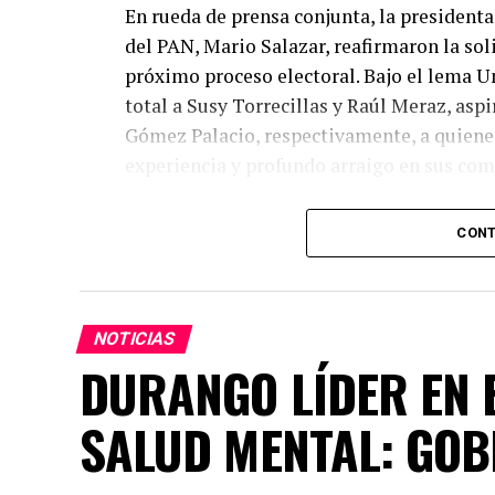
En rueda de prensa conjunta, la presidenta 
del PAN, Mario Salazar, reafirmaron la so
próximo proceso electoral. Bajo el lema U
total a Susy Torrecillas y Raúl Meraz, asp
Gómez Palacio, respectivamente, a quienes
experiencia y profundo arraigo en sus co
Dany Soto aseguró que la alianza entre PR
CONT
los mejores perfiles para enfrentar el ret
entregado. Hemos construido un equipo bas
la capacidad de gobernar bien. Cada posic
seguros de que vamos con las y los mejore
NOTICIAS
común demuestra la convicción de ofrecer 
DURANGO LÍDER EN E
hombres de trayectoria probada, leales y
SALUD MENTAL: GOB
Por su parte, Mario Salazar destacó el trab
observaciones del Instituto Electoral para 