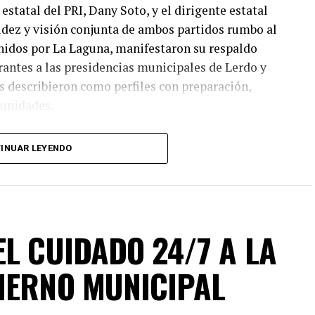
estatal del PRI, Dany Soto, y el dirigente estatal
lidez y visión conjunta de ambos partidos rumbo al
nidos por La Laguna, manifestaron su respaldo
irantes a las presidencias municipales de Lerdo y
 describieron como perfiles con preparación,
munidades.
I y PAN no responde a cuotas, sino a la búsqueda de
INUAR LEYENDO
o electoral. “No hay un solo municipio negociado ni
ado en el mérito, la cercanía con la ciudadanía y
ión fue revisada con responsabilidad. Hoy estamos
s”, enfatizó, además agregó que este esfuerzo
gobiernos confiables, integrados por mujeres y
L CUIDADO 24/7 A LA
 comprometidos con su comunidad.
IERNO MUNICIPAL
ajo técnico y jurídico que permitió solventar las
garantizar la validez del registro de las