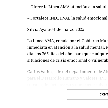
candidaturas comunes. “Estamos listos par
– Ofrece la Línea AMA atención a la salud 
perfiles honestos y profesionales que sabr
Esteban Villegas, y volveremos a hacerlo 
– Fortalece INDEHVAL la salud emocional 
recordó que esta alianza fue referente naci
Morena y por ofrecer gobiernos cercanos y
Silvia Ayala/31 de marzo 2025
Durante el encuentro con medios, Susy Tor
La Línea AMA, creada por el Gobierno Munic
dirigencias y aseguró que participará con
inmediata en atención a la salud mental. F
cercanía: “Vamos a salir con todo el coraz
día, los 365 días del año, para que cualqu
que tiene claro cómo hacer las cosas bien”
situaciones de crisis emocional o vulnerab
En tanto, Raúl Meraz reafirmó que su equi
Carlos Valles, jefe del departamento de At
lineamientos electorales, y que está list
para el Desarrollo Humano y Valores (IND
preparados, organizados y rodeados de g
cercana, de fácil acceso y que puede salva
un futuro con visión, responsabilidad y res
marcar 075 desde cualquier parte del estad
CONT
También destacó el trabajo del equipo AM