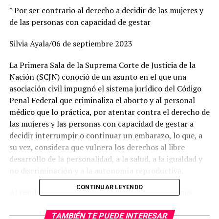
* Por ser contrario al derecho a decidir de las mujeres y
de las personas con capacidad de gestar
Silvia Ayala/06 de septiembre 2023
La Primera Sala de la Suprema Corte de Justicia de la
Nación (SCJN) conoció de un asunto en el que una
asociación civil impugnó el sistema jurídico del Código
Penal Federal que criminaliza el aborto y al personal
médico que lo práctica, por atentar contra el derecho de
las mujeres y las personas con capacidad de gestar a
decidir interrumpir o continuar un embarazo, lo que, a
su vez, considera que vulnera los derechos al libre
desarrollo de la personalidad, a la salud, a la igualdad y
no discriminación y a la autonomía reproductiva.
CONTINUAR LEYENDO
Al resolver el asunto, a la luz de las consideraciones
sostenidas por el Tribunal Pleno, la Primera Sala
concluyó que las normas que penalizan el aborto
TAMBIÉN TE PUEDE INTERESAR