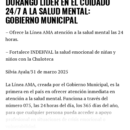
DURANGO LÍDER EN EL CUIDADO
perfiles para enfrentar el reto electoral. “No hay un solo
24/7 A LA SALUD MENTAL:
UP NEXT
municipio negociado ni entregado. Hemos construido un
FISCALIA ANTICORRUPCION BUSCA A EXSECRETARIO DE
GOBIERNO MUNICIPAL
FINANZAS
equipo basado en el mérito, la cercanía con la
ciudadanía y la capacidad de gobernar bien. Cada
NO DEJES DE VER
– Ofrece la Línea AMA atención a la salud mental las 24
posición fue revisada con responsabilidad. Hoy estamos
PRESENTAN INICIATIVA PARA “LEY ALINA”
horas.
seguros de que vamos con las y los mejores”, enfatizó,
además agregó que este esfuerzo común demuestra la
– Fortalece INDEHVAL la salud emocional de niñas y
convicción de ofrecer gobiernos confiables, integrados
niños con la Chuloteca
por mujeres y hombres de trayectoria probada, leales y
comprometidos con su comunidad.
Silvia Ayala/31 de marzo 2025
Por su parte, Mario Salazar destacó el trabajo técnico y
La Línea AMA, creada por el Gobierno Municipal, es la
jurídico que permitió solventar las observaciones del
primera en el país en ofrecer atención inmediata en
Instituto Electoral para garantizar la validez del
atención a la salud mental. Funciona a través del
registro de las candidaturas comunes. “Estamos listos
número 075, las 24 horas del día, los 365 días del año,
para arrancar. Tenemos una fórmula fuerte, con perfiles
para que cualquier persona pueda acceder a apoyo
honestos y profesionales que sabrán gobernar bien. Lo
profesional en situaciones de crisis emocional o
hicimos en el 2022 junto con Esteban Villegas, y
vulnerabilidad.