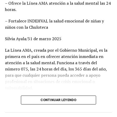
– Ofrece la Línea AMA atención a la salud mental las 24
posición fue revisada con responsabilidad. Hoy estamos
horas.
seguros de que vamos con las y los mejores”, enfatizó,
además agregó que este esfuerzo común demuestra la
– Fortalece INDEHVAL la salud emocional de niñas y
convicción de ofrecer gobiernos confiables, integrados
niños con la Chuloteca
por mujeres y hombres de trayectoria probada, leales y
comprometidos con su comunidad.
Silvia Ayala/31 de marzo 2025
Por su parte, Mario Salazar destacó el trabajo técnico y
La Línea AMA, creada por el Gobierno Municipal, es la
jurídico que permitió solventar las observaciones del
primera en el país en ofrecer atención inmediata en
Instituto Electoral para garantizar la validez del
atención a la salud mental. Funciona a través del
registro de las candidaturas comunes. “Estamos listos
número 075, las 24 horas del día, los 365 días del año,
para arrancar. Tenemos una fórmula fuerte, con perfiles
para que cualquier persona pueda acceder a apoyo
honestos y profesionales que sabrán gobernar bien. Lo
profesional en situaciones de crisis emocional o
hicimos en el 2022 junto con Esteban Villegas, y
vulnerabilidad.
volveremos a hacerlo ahora en Lerdo y Gómez Palacio”,
señaló. Asimismo, recordó que esta alianza fue referente
Carlos Valles, jefe del departamento de Atención
CONTINUAR LEYENDO
nacional por su efectividad en frenar el avance de
Telefónica en Crisis del Instituto Municipal para el
Morena y por ofrecer gobiernos cercanos y con visión
Desarrollo Humano y Valores (INDEHVAL), explicó que
humanista.