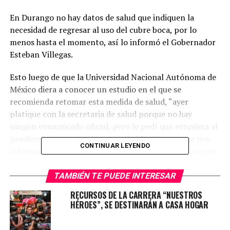
En Durango no hay datos de salud que indiquen la
necesidad de regresar al uso del cubre boca, por lo
menos hasta el momento, así lo informó el Gobernador
Esteban Villegas.
Esto luego de que la Universidad Nacional Autónoma de
México diera a conocer un estudio en el que se
recomienda retomar esta medida de salud, “ayer
platique con la secretaria de salud porque no hay
ningún comunicado oficial, pero le pedí que estuviera al
pendiente y se comunicara con la UNAM para que nos
CONTINUAR LEYENDO
informaran sobre esta investigación que tienen, porque
es responsabilidad de nosotros salvaguardar la salud de
los duranguenses”.
TAMBIÉN TE PUEDE INTERESAR
RECURSOS DE LA CARRERA “NUESTROS
HÉROES”, SE DESTINARÁN A CASA HOGAR