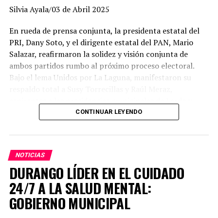
VIVIENDA PARA CERCA DE 5 MIL FAMILIAS
Silvia Ayala/03 de Abril 2025
NO DEJES DE VER
“EN VISITAS DE AMLO, NOS HA IDO BIEN”: EVV
En rueda de prensa conjunta, la presidenta estatal del
PRI, Dany Soto, y el dirigente estatal del PAN, Mario
Salazar, reafirmaron la solidez y visión conjunta de
ambos partidos rumbo al próximo proceso electoral.
Bajo el lema Unidos por La Laguna, manifestaron su
respaldo total a Susy Torrecillas y Raúl Meraz,
aspirantes a las presidencias municipales de Lerdo y
Gómez Palacio, respectivamente, a quienes describieron
CONTINUAR LEYENDO
como perfiles con preparación, experiencia y profundo
arraigo en sus comunidades.
NOTICIAS
Dany Soto aseguró que la alianza entre PRI y PAN no
DURANGO LÍDER EN EL CUIDADO
responde a cuotas, sino a la búsqueda de los mejores
perfiles para enfrentar el reto electoral. “No hay un solo
24/7 A LA SALUD MENTAL:
municipio negociado ni entregado. Hemos construido un
GOBIERNO MUNICIPAL
equipo basado en el mérito, la cercanía con la
ciudadanía y la capacidad de gobernar bien. Cada