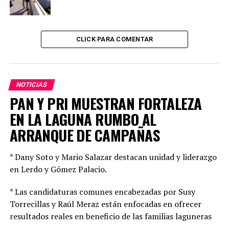
Detalló que se habrá de comunicar con el propio doctor
CLICK PARA COMENTAR
López Gatell para que nos informe de forma oficial qué
pasó con esto que esta comentando la UNAM y
ponernos alerta, y que nos digan si es necesario volver a
usar el cubre boca o no, para rápido comenzar a hacer
NOTICIAS
los cercos epidemiológicos.
PAN Y PRI MUESTRAN FORTALEZA
EN LA LAGUNA RUMBO AL
Agregó que espera a mas tardar este miércoles tener
ARRANQUE DE CAMPAÑAS
mayor información sobre el tema, aunque reiteró que en
Durango no se ha tenido, repunte de casos o alguna
situación que indique la necesidad de volver a estas
* Dany Soto y Mario Salazar destacan unidad y liderazgo
medidas.
en Lerdo y Gómez Palacio.
* Las candidaturas comunes encabezadas por Susy
TOPICS RELACIONADOS:
DURANGO
PRINCIPAL
Torrecillas y Raúl Meraz están enfocadas en ofrecer
resultados reales en beneficio de las familias laguneras
UP NEXT
ARRANCA MEGA PROGRAMA DE MEJORAMIENTO DE