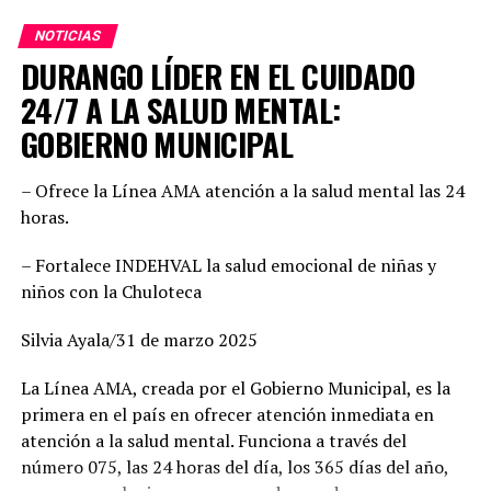
NOTICIAS
Dany Soto aseguró que la alianza entre PRI y PAN no
DURANGO LÍDER EN EL CUIDADO
responde a cuotas, sino a la búsqueda de los mejores
perfiles para enfrentar el reto electoral. “No hay un solo
24/7 A LA SALUD MENTAL:
municipio negociado ni entregado. Hemos construido un
GOBIERNO MUNICIPAL
equipo basado en el mérito, la cercanía con la
ciudadanía y la capacidad de gobernar bien. Cada
– Ofrece la Línea AMA atención a la salud mental las 24
posición fue revisada con responsabilidad. Hoy estamos
horas.
seguros de que vamos con las y los mejores”, enfatizó,
además agregó que este esfuerzo común demuestra la
– Fortalece INDEHVAL la salud emocional de niñas y
convicción de ofrecer gobiernos confiables, integrados
niños con la Chuloteca
por mujeres y hombres de trayectoria probada, leales y
comprometidos con su comunidad.
Silvia Ayala/31 de marzo 2025
Por su parte, Mario Salazar destacó el trabajo técnico y
La Línea AMA, creada por el Gobierno Municipal, es la
jurídico que permitió solventar las observaciones del
primera en el país en ofrecer atención inmediata en
Instituto Electoral para garantizar la validez del
atención a la salud mental. Funciona a través del
registro de las candidaturas comunes. “Estamos listos
número 075, las 24 horas del día, los 365 días del año,
para arrancar. Tenemos una fórmula fuerte, con perfiles