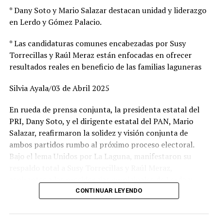
posteriormente en el 2014 ingreso de nueva cuenta por
* Dany Soto y Mario Salazar destacan unidad y liderazgo
el delito de posesión de narcóticos con fines de venta,
en Lerdo y Gómez Palacio.
siendo trasladado a las Islas Marías, en el 2016 fue
detenido de nueva cuenta por el delito de robo agravado
* Las candidaturas comunes encabezadas por Susy
saliendo en el 2020, en el año 2022 fue detenido de
Torrecillas y Raúl Meraz están enfocadas en ofrecer
nueva cuenta por robo agravado saliendo hace 8 meses y
resultados reales en beneficio de las familias laguneras
ahora de nueva cuenta fue detenido por el robo antes
mencionado.
Silvia Ayala/03 de Abril 2025
En rueda de prensa conjunta, la presidenta estatal del
TOPICS RELACIONADOS:
DURANGO
PRINCIPAL
PRI, Dany Soto, y el dirigente estatal del PAN, Mario
Salazar, reafirmaron la solidez y visión conjunta de
UP NEXT
POLICIA ESTATAL CONTINUA CON DETENCIONES DE
ambos partidos rumbo al próximo proceso electoral.
NARCOMENUDISTAS
Bajo el lema Unidos por La Laguna, manifestaron su
respaldo total a Susy Torrecillas y Raúl Meraz,
NO DEJES DE VER
CONTAMINACION “FUERA DE CONTROL” EN EL ORIENTE DE
aspirantes a las presidencias municipales de Lerdo y
LA CIUDAD
Gómez Palacio, respectivamente, a quienes describieron
CONTINUAR LEYENDO
como perfiles con preparación, experiencia y profundo
arraigo en sus comunidades.