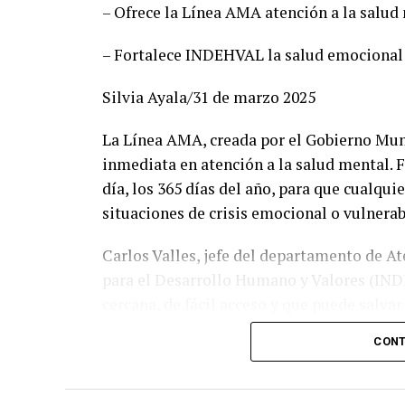
– Ofrece la Línea AMA atención a la salud 
perfiles honestos y profesionales que sabr
Esteban Villegas, y volveremos a hacerlo 
– Fortalece INDEHVAL la salud emocional 
recordó que esta alianza fue referente naci
Morena y por ofrecer gobiernos cercanos y
Silvia Ayala/31 de marzo 2025
Durante el encuentro con medios, Susy Tor
La Línea AMA, creada por el Gobierno Munic
dirigencias y aseguró que participará con
inmediata en atención a la salud mental. F
cercanía: “Vamos a salir con todo el coraz
día, los 365 días del año, para que cualqu
que tiene claro cómo hacer las cosas bien”
situaciones de crisis emocional o vulnerab
En tanto, Raúl Meraz reafirmó que su equi
Carlos Valles, jefe del departamento de At
lineamientos electorales, y que está list
para el Desarrollo Humano y Valores (IND
preparados, organizados y rodeados de g
cercana, de fácil acceso y que puede salva
un futuro con visión, responsabilidad y res
marcar 075 desde cualquier parte del estad
CONT
También destacó el trabajo del equipo AM
intervención en crisis, quienes, cuando es