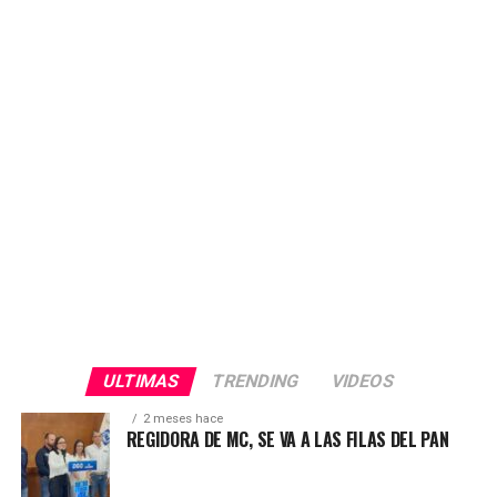
que circula en medios de comunicación y que
presuntamente es del Delegado de Bienestar. «Nadie
tiene derecho a vulnerar la voluntad y la confianza de
nuestra gente. Exigimos respeto y transparencia en este
proceso electoral», afirmó.
ULTIMAS
TRENDING
VIDEOS
2 meses hace
REGIDORA DE MC, SE VA A LAS FILAS DEL PAN