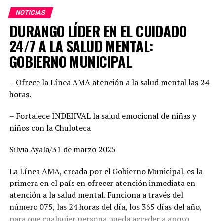
su idea, logrando realizar la contención
NOTICIAS
correspondiente.
Dany Soto aseguró que la alianza entre PRI y PAN no
DURANGO LÍDER EN EL CUIDADO
responde a cuotas, sino a la búsqueda de los mejores
perfiles para enfrentar el reto electoral. “No hay un solo
24/7 A LA SALUD MENTAL:
TOPICS RELACIONADOS:
DURANGO
PRINCIPAL
municipio negociado ni entregado. Hemos construido un
GOBIERNO MUNICIPAL
UP NEXT
equipo basado en el mérito, la cercanía con la
POLICÍA CIBERNÉTICA REGISTRÓ 55 POSIBLES
ciudadanía y la capacidad de gobernar bien. Cada
CIBERDELITOS EN SEPTIEMBRE
– Ofrece la Línea AMA atención a la salud mental las 24
posición fue revisada con responsabilidad. Hoy estamos
horas.
NO DEJES DE VER
seguros de que vamos con las y los mejores”, enfatizó,
ANUNCIA EVV LLEGADA DE “SENSATA” A DURANGO
además agregó que este esfuerzo común demuestra la
– Fortalece INDEHVAL la salud emocional de niñas y
convicción de ofrecer gobiernos confiables, integrados
niños con la Chuloteca
por mujeres y hombres de trayectoria probada, leales y
comprometidos con su comunidad.
Silvia Ayala/31 de marzo 2025
Por su parte, Mario Salazar destacó el trabajo técnico y
La Línea AMA, creada por el Gobierno Municipal, es la
jurídico que permitió solventar las observaciones del
primera en el país en ofrecer atención inmediata en
Instituto Electoral para garantizar la validez del
atención a la salud mental. Funciona a través del
registro de las candidaturas comunes. “Estamos listos
número 075, las 24 horas del día, los 365 días del año,
para arrancar. Tenemos una fórmula fuerte, con perfiles
para que cualquier persona pueda acceder a apoyo