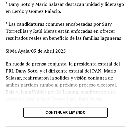
* Dany Soto y Mario Salazar destacan unidad y liderazgo
en Lerdo y Gómez Palacio.
* Las candidaturas comunes encabezadas por Susy
Torrecillas y Raúl Meraz están enfocadas en ofrecer
resultados reales en beneficio de las familias laguneras
Silvia Ayala/03 de Abril 2025
En rueda de prensa conjunta, la presidenta estatal del
Rubén de 43 años de edad, se encontraba en un anexo de
PRI, Dany Soto, y el dirigente estatal del PAN, Mario
alcohólicos anónimos, mismo que en un momento
Salazar, reafirmaron la solidez y visión conjunta de
determinado sufrió un ataque de ansiedad e intentó
ambos partidos rumbo al próximo proceso electoral.
autolesionarse, subiendo a la azotea de un tercer piso,
Bajo el lema Unidos por La Laguna, manifestaron su
estando de pie en la orilla con la intención de causarse
respaldo total a Susy Torrecillas y Raúl Meraz,
daño, no obstante los vecinos le gritaban que no lo
aspirantes a las presidencias municipales de Lerdo y
hiciera, llegando los agentes estatales, quienes subieron
Gómez Palacio, respectivamente, a quienes describieron
CONTINUAR LEYENDO
hasta la parte alta del edificio y después de estar
como perfiles con preparación, experiencia y profundo
dialogando con él lo convencieron de que desistiera de
arraigo en sus comunidades.