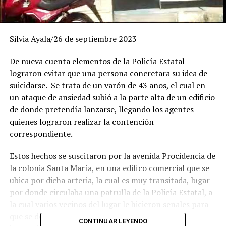
Silvia Ayala/26 de septiembre 2023
De nueva cuenta elementos de la Policía Estatal
lograron evitar que una persona concretara su idea de
suicidarse. Se trata de un varón de 43 años, el cual en
un ataque de ansiedad subió a la parte alta de un edificio
de donde pretendía lanzarse, llegando los agentes
quienes lograron realizar la contención
correspondiente.
Estos hechos se suscitaron por la avenida Procidencia de
la colonia Santa María, en una edifico comercial que se
ubica por dicha arteria, la cual es muy transitada, lugar
por donde circulaba una patrulla de la Policía Estatal, a
la cual varios vecinos del lugar le hicieron señales para
que se detuviera, indicándoles que una persona
CONTINUAR LEYENDO