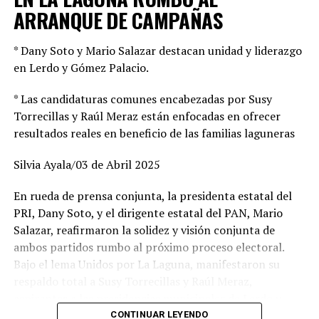
ARRANQUE DE CAMPAÑAS
* Dany Soto y Mario Salazar destacan unidad y liderazgo
en Lerdo y Gómez Palacio.
* Las candidaturas comunes encabezadas por Susy
Torrecillas y Raúl Meraz están enfocadas en ofrecer
resultados reales en beneficio de las familias laguneras
Silvia Ayala/03 de Abril 2025
En rueda de prensa conjunta, la presidenta estatal del
PRI, Dany Soto, y el dirigente estatal del PAN, Mario
Salazar, reafirmaron la solidez y visión conjunta de
ambos partidos rumbo al próximo proceso electoral.
Bajo el lema Unidos por La Laguna, manifestaron su
respaldo total a Susy Torrecillas y Raúl Meraz,
aspirantes a las presidencias municipales de Lerdo y
Gómez Palacio, respectivamente, a quienes describieron
CONTINUAR LEYENDO