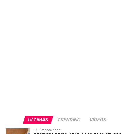
el pueblo de Durango es trabajador, honesto y digno, y
nadie tiene por qué expresarse como lo hizo en el audio
que circula en medios de comunicación y que
presuntamente es del Delegado de Bienestar. «Nadie
tiene derecho a vulnerar la voluntad y la confianza de
nuestra gente. Exigimos respeto y transparencia en este
proceso electoral», afirmó.
ULTIMAS
TRENDING
VIDEOS
2 meses hace