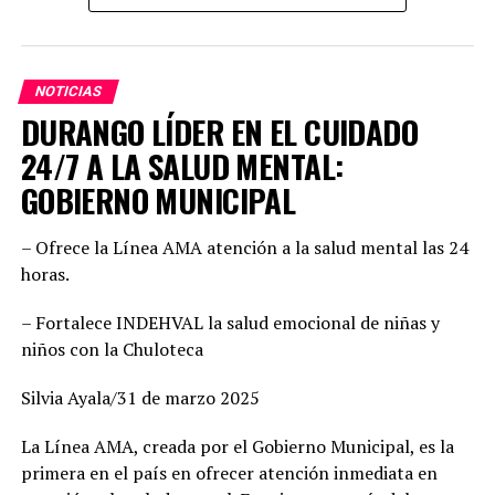
como perfiles con preparación, experiencia y profundo
arraigo en sus comunidades.
NOTICIAS
Dany Soto aseguró que la alianza entre PRI y PAN no
DURANGO LÍDER EN EL CUIDADO
responde a cuotas, sino a la búsqueda de los mejores
perfiles para enfrentar el reto electoral. “No hay un solo
24/7 A LA SALUD MENTAL:
municipio negociado ni entregado. Hemos construido un
GOBIERNO MUNICIPAL
equipo basado en el mérito, la cercanía con la
ciudadanía y la capacidad de gobernar bien. Cada
– Ofrece la Línea AMA atención a la salud mental las 24
posición fue revisada con responsabilidad. Hoy estamos
horas.
seguros de que vamos con las y los mejores”, enfatizó,
además agregó que este esfuerzo común demuestra la
– Fortalece INDEHVAL la salud emocional de niñas y
convicción de ofrecer gobiernos confiables, integrados
niños con la Chuloteca
por mujeres y hombres de trayectoria probada, leales y
comprometidos con su comunidad.
Silvia Ayala/31 de marzo 2025
Por su parte, Mario Salazar destacó el trabajo técnico y
La Línea AMA, creada por el Gobierno Municipal, es la
jurídico que permitió solventar las observaciones del
primera en el país en ofrecer atención inmediata en
Instituto Electoral para garantizar la validez del