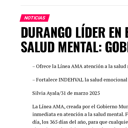
entregado. Hemos construido un equipo bas
la capacidad de gobernar bien. Cada posic
seguros de que vamos con las y los mejore
NOTICIAS
común demuestra la convicción de ofrecer 
DURANGO LÍDER EN E
hombres de trayectoria probada, leales y
SALUD MENTAL: GOB
Por su parte, Mario Salazar destacó el trab
observaciones del Instituto Electoral para 
candidaturas comunes. “Estamos listos par
– Ofrece la Línea AMA atención a la salud 
perfiles honestos y profesionales que sabr
Esteban Villegas, y volveremos a hacerlo 
– Fortalece INDEHVAL la salud emocional 
recordó que esta alianza fue referente naci
Morena y por ofrecer gobiernos cercanos y
Silvia Ayala/31 de marzo 2025
Durante el encuentro con medios, Susy Tor
La Línea AMA, creada por el Gobierno Munic
dirigencias y aseguró que participará con
inmediata en atención a la salud mental. F
cercanía: “Vamos a salir con todo el coraz
día, los 365 días del año, para que cualqu