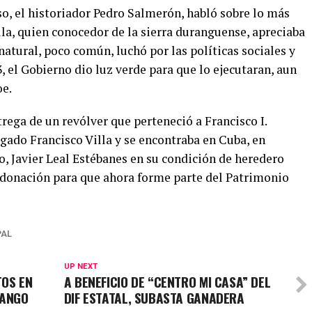
, el historiador Pedro Salmerón, habló sobre lo más
lla, quien conocedor de la sierra duranguense, apreciaba
 natural, poco común, luchó por las políticas sociales y
, el Gobierno dio luz verde para que lo ejecutaran, aun
oe.
trega de un revólver que perteneció a Francisco I.
rgado Francisco Villa y se encontraba en Cuba, en
, Javier Leal Estébanes en su condición de heredero
a donación para que ahora forme parte del Patrimonio
PAL
UP NEXT
TOS EN
A BENEFICIO DE “CENTRO MI CASA” DEL
RANGO
DIF ESTATAL, SUBASTA GANADERA