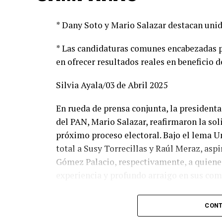
* Dany Soto y Mario Salazar destacan unid
* Las candidaturas comunes encabezadas p
en ofrecer resultados reales en beneficio d
Silvia Ayala/03 de Abril 2025
En rueda de prensa conjunta, la presidenta 
del PAN, Mario Salazar, reafirmaron la so
próximo proceso electoral. Bajo el lema U
total a Susy Torrecillas y Raúl Meraz, asp
Gómez Palacio, respectivamente, a quienes
experiencia y profundo arraigo en sus co
Dany Soto aseguró que la alianza entre PR
CONT
los mejores perfiles para enfrentar el ret