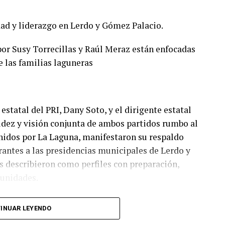
ad y liderazgo en Lerdo y Gómez Palacio.
or Susy Torrecillas y Raúl Meraz están enfocadas
e las familias laguneras
estatal del PRI, Dany Soto, y el dirigente estatal
lidez y visión conjunta de ambos partidos rumbo al
nidos por La Laguna, manifestaron su respaldo
irantes a las presidencias municipales de Lerdo y
 describieron como perfiles con preparación,
munidades.
I y PAN no responde a cuotas, sino a la búsqueda de
INUAR LEYENDO
o electoral. “No hay un solo municipio negociado ni