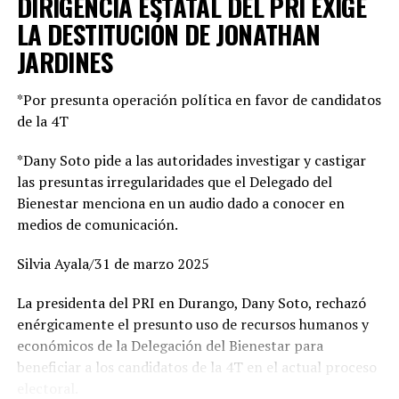
DIRIGENCIA ESTATAL DEL PRI EXIGE
agradeció el respaldo de ambas dirigencias y aseguró que
señaló.
LA DESTITUCIÓN DE JONATHAN
participará con total entrega en una campaña de
JARDINES
propuestas y cercanía: “Vamos a salir con todo el
También destacó el trabajo del equipo AMA,
corazón por Lerdo, con un equipo que ama esta tierra y
conformado por psicólogos especialistas en
que tiene claro cómo hacer las cosas bien”.
*Por presunta operación política en favor de candidatos
intervención en crisis, quienes, cuando es necesario,
de la 4T
acuden directamente al lugar donde se encuentra la
En tanto, Raúl Meraz reafirmó que su equipo ha sido
persona para brindar atención y dar seguimiento.
respetuoso de los tiempos y lineamientos electorales, y
*Dany Soto pide a las autoridades investigar y castigar
que está listo para iniciar formalmente campaña.
las presuntas irregularidades que el Delegado del
Por su parte, Jessi Northon, psicólogo del INDEHVAL,
“Estamos preparados, organizados y rodeados de gente
Bienestar menciona en un audio dado a conocer en
señaló que la prioridad es ofrecer acompañamiento
que ama Gómez Palacio. Queremos construir un futuro
medios de comunicación.
desde el primer momento. “Nos interesa saber cómo se
con visión, responsabilidad y resultados”, afirmó.
sienten y cómo podemos ayudar para brindar
Silvia Ayala/31 de marzo 2025
contención oportuna”, expresó.
La presidenta del PRI en Durango, Dany Soto, rechazó
enérgicamente el presunto uso de recursos humanos y
económicos de la Delegación del Bienestar para
beneficiar a los candidatos de la 4T en el actual proceso
electoral.