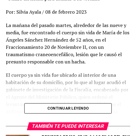
Por: Silvia Ayala / 08 de febrero 2023
La mañana del pasado martes, alrededor de las nueve y
media, fue encontrado el cuerpo sin vida de María de los
Ángeles Sánchez Hernández de 52 años, en el
Fraccionamiento 20 de Noviembre II, con un
traumatismo craneoencefálico, lesión que le causó el
presunto responsable con un hacha.
El cuerpo ya sin vida fue ubicado al interior de una
habitación de su domicilio, por lo que al lugar acudió el
gabinete de investigación de la Fiscalía, encabezado por
el Agente del Ministerio Público, quien ordenó el
levantamiento y traslado del cuerpo sin vida hacia el
CONTINUAR LEYENDO
anfiteatro de la dependencia, para la práctica de la
necropsia de ley.
TAMBIÉN TE PUEDE INTERESAR
Cabe mencionar que elementos de la Policía