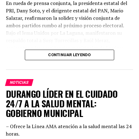
En rueda de prensa conjunta, la presidenta estatal del
PRI, Dany Soto, y el dirigente estatal del PAN, Mario
Salazar, reafirmaron la solidez y visión conjunta de
ambos partidos rumbo al próximo proceso electoral.
Bajo el lema Unidos por La Laguna, manifestaron su
respaldo total a Susy Torrecillas y Raúl Meraz,
aspirantes a las presidencias municipales de Lerdo y
Gómez Palacio, respectivamente, a quienes describieron
CONTINUAR LEYENDO
como perfiles con preparación, experiencia y profundo
arraigo en sus comunidades.
NOTICIAS
Dany Soto aseguró que la alianza entre PRI y PAN no
DURANGO LÍDER EN EL CUIDADO
responde a cuotas, sino a la búsqueda de los mejores
perfiles para enfrentar el reto electoral. “No hay un solo
24/7 A LA SALUD MENTAL:
municipio negociado ni entregado. Hemos construido un
GOBIERNO MUNICIPAL
equipo basado en el mérito, la cercanía con la
ciudadanía y la capacidad de gobernar bien. Cada
– Ofrece la Línea AMA atención a la salud mental las 24
posición fue revisada con responsabilidad. Hoy estamos
horas.
seguros de que vamos con las y los mejores”, enfatizó,