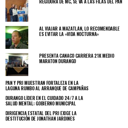
REGIDORA DE MC, SE VA A LAS FILAS DEL PAN
Investigadora de Delitos (PID) ya realizan las
indagatorias correspondientes bajo el protocolo de
feminicidio, a fin de dar con el paradero del presunto
responsable, pues a decir de la autoridad, esta persona
AL VIAJAR A MAZATLÁN, LO RECOMENDABLE
está plenamente identificado.
ES EVITAR LA «VIDA NOCTURNA»
Se espera que pronto el responsable de este horrible
crimen, sea detenido y presentado ante las autoridades
PRESENTA CANACO CARRERA 21K MEDIO
correspondientes para que responda por su nefasta
MARATON DURANGO
acción.
TOPICS RELACIONADOS:
PRINCIPAL
PAN Y PRI MUESTRAN FORTALEZA EN LA
LAGUNA RUMBO AL ARRANQUE DE CAMPAÑAS
UP NEXT
SSP REALIZA OPERATIVOS EN COLONIAS REPORTADAS
DURANGO LÍDER EN EL CUIDADO 24/7 A LA
COMO “CONFLICTIVAS”
SALUD MENTAL: GOBIERNO MUNICIPAL
NO DEJES DE VER
DIRIGENCIA ESTATAL DEL PRI EXIGE LA
EXPLOSION EN VIVIENDA, UNA VEZ MAS “ACUMULACION DE
DESTITUCIÓN DE JONATHAN JARDINES
GAS”