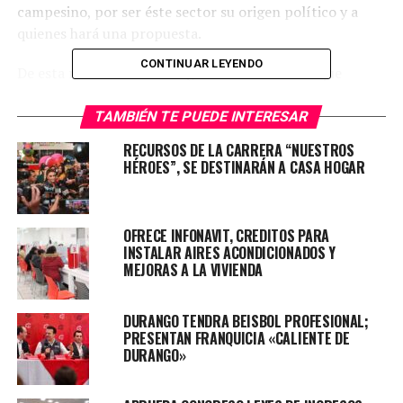
campesino, por ser éste sector su origen político y a
quienes hará una propuesta.
CONTINUAR LEYENDO
De esta manera sería la segunda ocasión en la que
Durango reciba la visita de aspirantes al Frente Amplio
Por México, pues cabe recordar que la semana anterior
TAMBIÉN TE PUEDE INTERESAR
estuvo en este Estado, Enrique de la Madrid.
RECURSOS DE LA CARRERA “NUESTROS
HÉROES”, SE DESTINARÁN A CASA HOGAR
TOPICS RELACIONADOS:
DURANGO
UP NEXT
VISITAS DE AMLO A DURANGO, SON INFRUCTUOSAS: PRD
OFRECE INFONAVIT, CREDITOS PARA
INSTALAR AIRES ACONDICIONADOS Y
NO DEJES DE VER
MEJORAS A LA VIVIENDA
CONGRESO AVANZA TRABAJOS EN MATERIA ELECTORAL
DURANGO TENDRA BEISBOL PROFESIONAL;
PRESENTAN FRANQUICIA «CALIENTE DE
DURANGO»