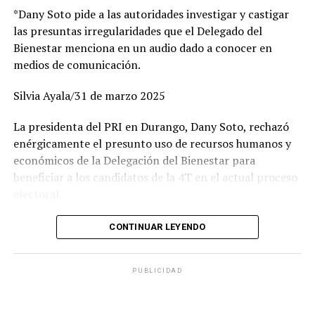
persona para brindar atención y dar seguimiento.
respetuoso de los tiempos y lineamientos electorales, y
*Dany Soto pide a las autoridades investigar y castigar
que está listo para iniciar formalmente campaña.
las presuntas irregularidades que el Delegado del
Por su parte, Jessi Northon, psicólogo del INDEHVAL,
“Estamos preparados, organizados y rodeados de gente
Bienestar menciona en un audio dado a conocer en
señaló que la prioridad es ofrecer acompañamiento
que ama Gómez Palacio. Queremos construir un futuro
medios de comunicación.
desde el primer momento. “Nos interesa saber cómo se
con visión, responsabilidad y resultados”, afirmó.
sienten y cómo podemos ayudar para brindar
Silvia Ayala/31 de marzo 2025
contención oportuna”, expresó.
La presidenta del PRI en Durango, Dany Soto, rechazó
enérgicamente el presunto uso de recursos humanos y
económicos de la Delegación del Bienestar para
beneficiar a los candidatos de la 4T en el actual proceso
electoral.
«Nos oponemos rotundamente al uso indebido de
CONTINUAR LEYENDO
recursos públicos con fines electorales. No
permitiremos que se manipule a las dependencias
PUBLICIDAD
federales y sus recursos en beneficio de un partido,
violando la equidad del proceso electoral», declaró.