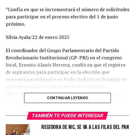
*Confía en que se incrementará el número de solicitudes
para participar en el proceso electivo del 1 de junio
próximo.
Silvia Ayala/22 de enero 2025
El coordinador del Grupo Parlamentario del Partido
Revolucionario Institucional (GP-PRI) en el congreso
local, Ernesto Alanís Herrera, confió en que el registro
de aspirantes para participar en la elección que
renovará parcialmente en Poder Judicial en Durango se
incrementará antes del cierre de este proceso.
Dijo el legislador priista que la convocatoria establece
CONTINUAR LEYENDO
que el cierre de la etapa de recepción de solicitudes será
el sábado 25 de enero y reveló que, ante el Congreso del
Estado, hasta el miércoles 22 del mismo mes, se han
TAMBIÉN TE PUEDE INTERESAR
recibido -en línea o físicamente-, 66 registros de
REGIDORA DE MC, SE VA A LAS FILAS DEL PAN
profesionales del derecho interesados en participar,