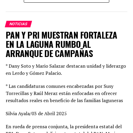
un listado de las personas mejor evaluadas de las
solicitudes que recibió y, serán, al menos dos por cargo a
elegir: 30 Magistrados del Tribunal Superior de Justicia,
10 Magistrados del Tribunal de Disciplina Judicial, 2
NOTICIAS
Magistrados para el Tribunal de Justicia Penal para
PAN Y PRI MUESTRAN FORTALEZA
Adolescentes y 56 juezas y jueces.
EN LA LAGUNA RUMBO AL
ARRANQUE DE CAMPAÑAS
TOPICS RELACIONADOS:
PRINCIPAL
* Dany Soto y Mario Salazar destacan unidad y liderazgo
UP NEXT
CON UNIDAD Y FORTALEZA RENACE LA GRANDEZA DEL PRI:
en Lerdo y Gómez Palacio.
DANIELA SOTO
* Las candidaturas comunes encabezadas por Susy
NO DEJES DE VER
EXIGE DIPUTADO FEDERAL A SEGALMEX, PAGO INMEDIATO
Torrecillas y Raúl Meraz están enfocadas en ofrecer
A PRODUCTORES
resultados reales en beneficio de las familias laguneras
Silvia Ayala/03 de Abril 2025
En rueda de prensa conjunta, la presidenta estatal del