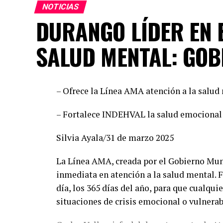
seguros de que vamos con las y los mejore
NOTICIAS
común demuestra la convicción de ofrecer 
DURANGO LÍDER EN E
hombres de trayectoria probada, leales y
SALUD MENTAL: GOB
Por su parte, Mario Salazar destacó el trab
observaciones del Instituto Electoral para 
candidaturas comunes. “Estamos listos par
– Ofrece la Línea AMA atención a la salud 
perfiles honestos y profesionales que sabr
Esteban Villegas, y volveremos a hacerlo 
– Fortalece INDEHVAL la salud emocional 
recordó que esta alianza fue referente naci
Morena y por ofrecer gobiernos cercanos y
Silvia Ayala/31 de marzo 2025
Durante el encuentro con medios, Susy Tor
La Línea AMA, creada por el Gobierno Munic
dirigencias y aseguró que participará con
inmediata en atención a la salud mental. F
cercanía: “Vamos a salir con todo el coraz
día, los 365 días del año, para que cualqu
que tiene claro cómo hacer las cosas bien”
situaciones de crisis emocional o vulnerab