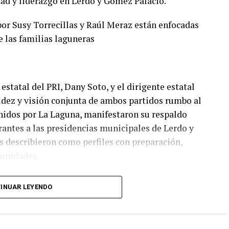
ad y liderazgo en Lerdo y Gómez Palacio.
or Susy Torrecillas y Raúl Meraz están enfocadas
e las familias laguneras
estatal del PRI, Dany Soto, y el dirigente estatal
lidez y visión conjunta de ambos partidos rumbo al
nidos por La Laguna, manifestaron su respaldo
irantes a las presidencias municipales de Lerdo y
 describieron como perfiles con preparación,
munidades.
I y PAN no responde a cuotas, sino a la búsqueda de
INUAR LEYENDO
o electoral. “No hay un solo municipio negociado ni
ado en el mérito, la cercanía con la ciudadanía y
ión fue revisada con responsabilidad. Hoy estamos