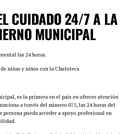
s”, enfatizó, además agregó que este esfuerzo
gobiernos confiables, integrados por mujeres y
L CUIDADO 24/7 A LA
 comprometidos con su comunidad.
IERNO MUNICIPAL
ajo técnico y jurídico que permitió solventar las
garantizar la validez del registro de las
a arrancar. Tenemos una fórmula fuerte, con
mental las 24 horas.
án gobernar bien. Lo hicimos en el 2022 junto con
ahora en Lerdo y Gómez Palacio”, señaló. Asimismo,
de niñas y niños con la Chuloteca
onal por su efectividad en frenar el avance de
 con visión humanista.
recillas agradeció el respaldo de ambas
ipal, es la primera en el país en ofrecer atención
 total entrega en una campaña de propuestas y
unciona a través del número 075, las 24 horas del
ón por Lerdo, con un equipo que ama esta tierra y
ier persona pueda acceder a apoyo profesional en
.
ilidad.