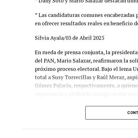
* Dany Soto y Mario Salazar destacan unid
* Las candidaturas comunes encabezadas p
en ofrecer resultados reales en beneficio d
Silvia Ayala/03 de Abril 2025
En rueda de prensa conjunta, la presidenta 
del PAN, Mario Salazar, reafirmaron la so
próximo proceso electoral. Bajo el lema U
total a Susy Torrecillas y Raúl Meraz, asp
Gómez Palacio, respectivamente, a quienes
experiencia y profundo arraigo en sus co
Dany Soto aseguró que la alianza entre PR
CONT
los mejores perfiles para enfrentar el ret
entregado. Hemos construido un equipo bas
la capacidad de gobernar bien. Cada posic