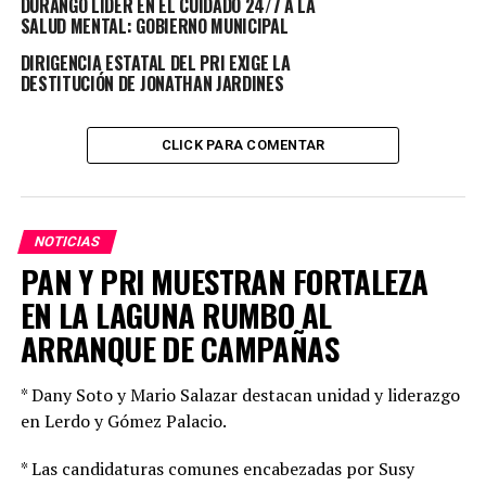
DURANGO LÍDER EN EL CUIDADO 24/7 A LA
TOPICS RELACIONADOS:
PRINCIPAL
SALUD MENTAL: GOBIERNO MUNICIPAL
UP NEXT
«SE DEBE ESTABLECER NO SER DEUDOR ALIMENTARIO
DIRIGENCIA ESTATAL DEL PRI EXIGE LA
DESTITUCIÓN DE JONATHAN JARDINES
PARA OCUPAR UN CARGO DEL SERVICIO PÚBLICO»
NO DEJES DE VER
FGED OBTIENE SENTENCIA PARA RESPONSABLE DE
CLICK PARA COMENTAR
FEMINICIDIO
NOTICIAS
PAN Y PRI MUESTRAN FORTALEZA
EN LA LAGUNA RUMBO AL
ARRANQUE DE CAMPAÑAS
* Dany Soto y Mario Salazar destacan unidad y liderazgo
en Lerdo y Gómez Palacio.
* Las candidaturas comunes encabezadas por Susy