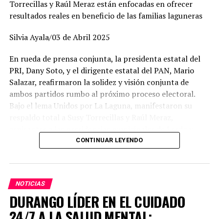
Torrecillas y Raúl Meraz están enfocadas en ofrecer
resultados reales en beneficio de las familias laguneras
Silvia Ayala/03 de Abril 2025
En rueda de prensa conjunta, la presidenta estatal del
PRI, Dany Soto, y el dirigente estatal del PAN, Mario
Salazar, reafirmaron la solidez y visión conjunta de
ambos partidos rumbo al próximo proceso electoral.
Bajo el lema Unidos por La Laguna, manifestaron su
respaldo total a Susy Torrecillas y Raúl Meraz,
aspirantes a las presidencias municipales de Lerdo y
Gómez Palacio, respectivamente, a quienes describieron
CONTINUAR LEYENDO
como perfiles con preparación, experiencia y profundo
arraigo en sus comunidades.
NOTICIAS
Dany Soto aseguró que la alianza entre PRI y PAN no
DURANGO LÍDER EN EL CUIDADO
responde a cuotas, sino a la búsqueda de los mejores
perfiles para enfrentar el reto electoral. “No hay un solo
24/7 A LA SALUD MENTAL: