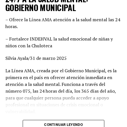
municipio negociado ni entregado. Hemos construido un
GOBIERNO MUNICIPAL
equipo basado en el mérito, la cercanía con la
ciudadanía y la capacidad de gobernar bien. Cada
– Ofrece la Línea AMA atención a la salud mental las 24
posición fue revisada con responsabilidad. Hoy estamos
horas.
seguros de que vamos con las y los mejores”, enfatizó,
además agregó que este esfuerzo común demuestra la
– Fortalece INDEHVAL la salud emocional de niñas y
convicción de ofrecer gobiernos confiables, integrados
niños con la Chuloteca
por mujeres y hombres de trayectoria probada, leales y
comprometidos con su comunidad.
Silvia Ayala/31 de marzo 2025
Por su parte, Mario Salazar destacó el trabajo técnico y
La Línea AMA, creada por el Gobierno Municipal, es la
jurídico que permitió solventar las observaciones del
primera en el país en ofrecer atención inmediata en
Instituto Electoral para garantizar la validez del
atención a la salud mental. Funciona a través del
registro de las candidaturas comunes. “Estamos listos
número 075, las 24 horas del día, los 365 días del año,
para arrancar. Tenemos una fórmula fuerte, con perfiles
para que cualquier persona pueda acceder a apoyo
honestos y profesionales que sabrán gobernar bien. Lo
profesional en situaciones de crisis emocional o
hicimos en el 2022 junto con Esteban Villegas, y
vulnerabilidad.
volveremos a hacerlo ahora en Lerdo y Gómez Palacio”,
señaló. Asimismo, recordó que esta alianza fue referente
Carlos Valles, jefe del departamento de Atención
CONTINUAR LEYENDO