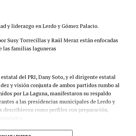
ad y liderazgo en Lerdo y Gómez Palacio.
or Susy Torrecillas y Raúl Meraz están enfocadas
e las familias laguneras
estatal del PRI, Dany Soto, y el dirigente estatal
lidez y visión conjunta de ambos partidos rumbo al
nidos por La Laguna, manifestaron su respaldo
irantes a las presidencias municipales de Lerdo y
 describieron como perfiles con preparación,
munidades.
I y PAN no responde a cuotas, sino a la búsqueda de