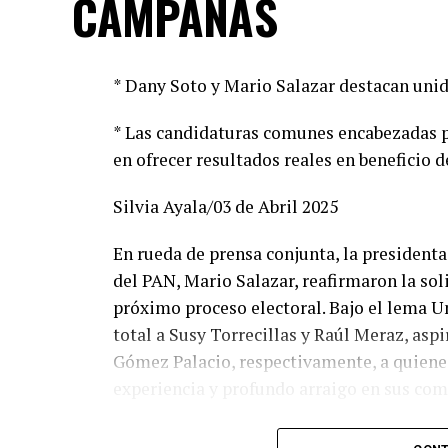
CAMPAÑAS
* Dany Soto y Mario Salazar destacan unid
* Las candidaturas comunes encabezadas p
en ofrecer resultados reales en beneficio d
Silvia Ayala/03 de Abril 2025
En rueda de prensa conjunta, la presidenta 
del PAN, Mario Salazar, reafirmaron la so
próximo proceso electoral. Bajo el lema U
total a Susy Torrecillas y Raúl Meraz, asp
Gómez Palacio, respectivamente, a quienes
experiencia y profundo arraigo en sus co
Dany Soto aseguró que la alianza entre PR