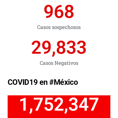
968
Casos sospechosos
29,833
Casos Negativos
COVID19 en #México
1,752,347