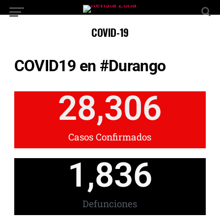
COVID-19
COVID19 en #Durango
28,306
Casos Confirmados
1,836
Defunciones